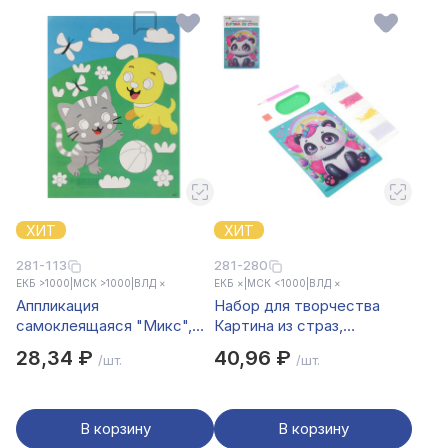
ХИТ
ХИТ
281-113
281-280
ЕКБ >1000
|
МСК >1000
|
ВЛД ×
ЕКБ ×
|
МСК <1000
|
ВЛД ×
Аппликация
Набор для творчества
самоклеящаяся "Микс",
Картина из страз,
ХОББИХИТ, бумага, ЭВА
ХОББИХИТ, пластик,
28,34 ₽
40,96 ₽
/шт.
/шт.
картон, 19х14,2см
В корзину
В корзину