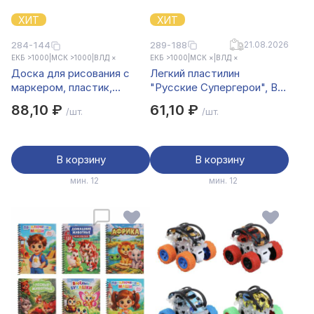
ХИТ
ХИТ
289-188
21.08.2026
284-144
ЕКБ >1000
|
МСК >1000
|
ВЛД ×
ЕКБ >1000
|
МСК ×
|
ВЛД ×
Доска для рисования с
Легкий пластилин
маркером, пластик,
"Русские Супергерои", BY,
20х15см, 4 цвета
12 цветов, 23х6см,
88,10 ₽
61,10 ₽
/шт.
/шт.
полимер
В корзину
В корзину
мин. 12
мин. 12