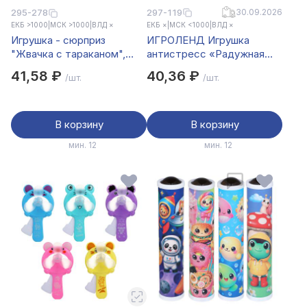
297-119
30.09.2026
295-278
ЕКБ >1000
|
МСК >1000
|
ВЛД ×
ЕКБ ×
|
МСК <1000
|
ВЛД ×
Игрушка - сюрприз
ИГРОЛЕНД Игрушка
"Жвачка с тараканом",
антистресс «Радужная
ИГРОЛЕНД, PP, бумага
пружинка», d=6 см, PVC
41,58 ₽
40,36 ₽
/шт.
/шт.
В корзину
В корзину
мин. 12
мин. 12