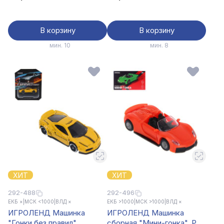
В корзину
В корзину
мин. 10
мин. 8
ХИТ
ХИТ
292-488
292-496
ЕКБ ×
|
МСК <1000
|
ВЛД ×
ЕКБ >1000
|
МСК >1000
|
ВЛД ×
ИГРОЛЕНД Машинка
ИГРОЛЕНД Машинка
"Гонки без правил",
сборная "Мини-гонка", PP,