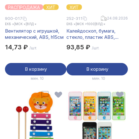
РАСПРОДАЖА
ХИТ
ХИТ
252-311
24.08.2026
900-017
ЕКБ ×
|
МСК ×
|
ВЛД ×
ЕКБ ×
|
МСК >1000
|
ВЛД ×
Вентилятор с игрушкой,
Калейдоскоп, бумага,
механический, ABS, h15см
стекло, пластик ABS,
18х4см, 4 дизайна
14,73 ₽
93,85 ₽
/шт.
/шт.
В корзину
В корзину
мин. 10
мин. 10