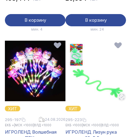
В корзину
В корзину
мин. 4
мин. 24
ХИТ
ХИТ
295-197
24.08.2026
295-223
ЕКБ ×
|
МСК <1000
|
ВЛД <1000
ЕКБ >1000
|
МСК >1000
|
ВЛД <1000
ИГРОЛЕНД Волшебная
ИГРОЛЕНД Лизун рука