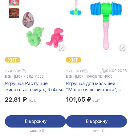
ХИТ
ХИТ
270-001
04.09.2026
274-295
ЕКБ ×
|
МСК ×
|
ВЛД >1000
ЕКБ ×
|
МСК <1000
|
ВЛД >1000
Игрушка Растущие
Игрушка для малышей
животные в яйцах, 3х4см,
"Молоточек-пищалка",
PP, TPR, 12 дизайнов
ИГРОЛЕНД, 26,5см, PS,
22,81 ₽
101,65 ₽
/шт.
/шт.
PP, PVC
В корзину
В корзину
мин. 36
мин. 3