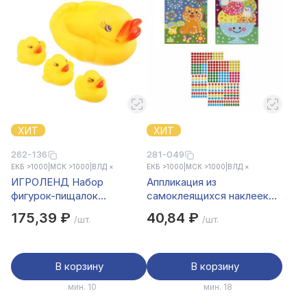
ХИТ
ХИТ
262-136
281-049
ЕКБ >1000
|
МСК >1000
|
ВЛД ×
ЕКБ >1000
|
МСК >1000
|
ВЛД ×
ИГРОЛЕНД Набор
Аппликация из
фигурок-пищалок
самоклеящихся наклеек
"Уточка", 4шт, резина,
"Кружочек", 2 картинки,
175,39 ₽
40,84 ₽
/шт.
/шт.
10х8х7см
наклейки, бумага, 20х30см,
6 дизайнов
В корзину
В корзину
мин. 10
мин. 18