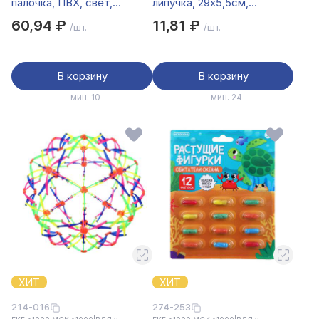
палочка, ПВХ, свет,
липучка, 29х5,5см,
3xLR44, 36см, 4 цвета
полимер
60,94 ₽
11,81 ₽
/шт.
/шт.
В корзину
В корзину
мин. 10
мин. 24
ХИТ
ХИТ
214-016
274-253