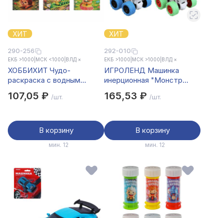
ХИТ
ХИТ
290-256
292-010
ЕКБ >1000
|
МСК <1000
|
ВЛД ×
ЕКБ >1000
|
МСК >1000
|
ВЛД ×
ХОББИХИТ Чудо-
ИГРОЛЕНД Машинка
раскраска с водным
инерционная "Монстр
фломастером, картон,
трак", свет, 3хLR44, ABS,
107,05 ₽
165,53 ₽
/шт.
/шт.
пластик, 19х15см, 6
9х7,5х9 см, 4 дизайна
дизайнов
В корзину
В корзину
мин. 12
мин. 12