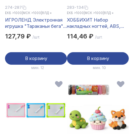
274-287
283-134
ЕКБ >1000
|
МСК >1000
|
ВЛД ×
ЕКБ >1000
|
МСК >1000
|
ВЛД ×
ИГРОЛЕНД Электронная
ХОББИХИТ Набор
игрушка "Тараканьи бега",
накладных ногтей, ABS,
PVC, ABS, 5х2см, 1хLR44
14х6,4 см, 10 дизайнов
127,79 ₽
114,46 ₽
/шт.
/шт.
В корзину
В корзину
мин. 12
мин. 10