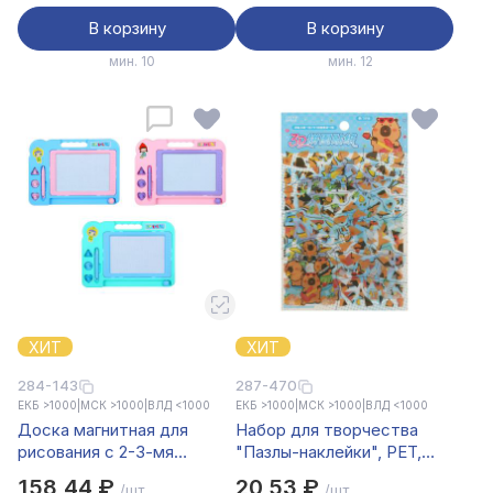
В корзину
В корзину
мин. 10
мин. 12
ХИТ
ХИТ
284-143
287-470
ЕКБ >1000
|
МСК >1000
|
ВЛД <1000
ЕКБ >1000
|
МСК >1000
|
ВЛД <1000
Доска магнитная для
Набор для творчества
рисования с 2-3-мя
"Пазлы-наклейки", PET,
штампами, пластик
14,2х22см, 24 дизайна
158,44 ₽
20,53 ₽
/шт.
/шт.