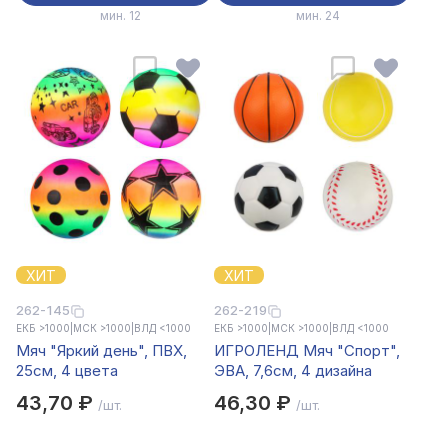
мин. 12
мин. 24
ХИТ
ХИТ
262-145
262-219
ЕКБ >1000
|
МСК >1000
|
ВЛД <1000
ЕКБ >1000
|
МСК >1000
|
ВЛД <1000
Мяч "Яркий день", ПВХ,
ИГРОЛЕНД Мяч "Спорт",
25см, 4 цвета
ЭВА, 7,6см, 4 дизайна
43,70 ₽
46,30 ₽
/шт.
/шт.