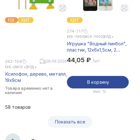
FIX
ХИТ
ХИТ
274-117
ЕКБ >1000
|
МСК >1000
|
ВЛД ×
Игрушка "Водный пинбол",
пластик, 12х6х1,5см, 2
дизайна
44,05 ₽
/шт.
262-154
28.09.2026
ЕКБ ×
|
МСК ×
|
ВЛД ×
Ксилофон, дерево, металл,
19x9см
В корзину
Товара временно нет в
мин. 12
наличии
58 товаров
Показать все