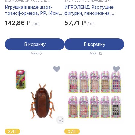
ЕКБ >1000
|
МСК >1000
|
ВЛД ×
ЕКБ >1000
|
МСК >1000
|
ВЛД ×
Игрушка в виде шара-
ИГРОЛЕНД Растущие
трансформера, PP, 14см,
фигурки, пенорезина,
разноцветная
15х23см, 4 дизайна
142,86 ₽
57,71 ₽
/шт.
/шт.
В корзину
В корзину
мин. 6
мин. 12
ХИТ
ХИТ