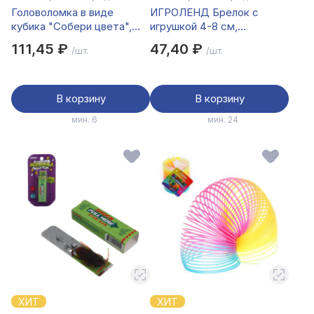
Головоломка в виде
ИГРОЛЕНД Брелок с
кубика "Собери цвета",
игрушкой 4-8 см,
ABS, 5,6см
полипропилен, 6 дизайнов
111,45 ₽
47,40 ₽
/шт.
/шт.
В корзину
В корзину
мин. 6
мин. 24
ХИТ
ХИТ