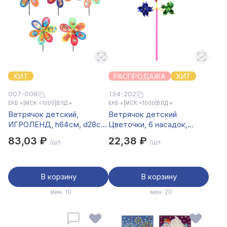
ХИТ
РАСПРОДАЖА
ХИТ
007-008
134-202
ЕКБ ×
|
МСК <1000
|
ВЛД ×
ЕКБ ×
|
МСК <1000
|
ВЛД ×
Ветрячок детский,
Ветрячок детский
ИГРОЛЕНД, h64см, d28см,
Цветочки, 6 насадок,
PE, PET
55см, d30см, PE, PET
83,03 ₽
22,38 ₽
/шт.
/шт.
В корзину
В корзину
мин. 10
мин. 20