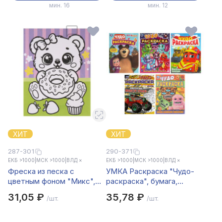
мин. 16
мин. 12
ХИТ
ХИТ
287-301
290-371
ЕКБ >1000
|
МСК >1000
|
ВЛД ×
ЕКБ >1000
|
МСК >1000
|
ВЛД ×
Фреска из песка с
УМКА Раскраска "Чудо-
цветным фоном "Микс",
раскраска", бумага,
бумага, песок 8-10цв.,
21,4х29 см, 8 стр., 10
31,05 ₽
35,78 ₽
/шт.
/шт.
21х27см
дизайнов