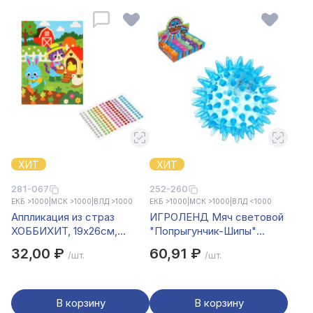
ХИТ
ХИТ
281-067
252-260
ЕКБ >1000
|
МСК >1000
|
ВЛД >1000
ЕКБ >1000
|
МСК >1000
|
ВЛД <1000
Аппликация из страз
ИГРОЛЕНД Мяч световой
ХОББИХИТ, 19х26см,
"Попрыгунчик-Шипы"
бумага, пластик
прозрачный, 3хLR41,
32,00 ₽
60,91 ₽
/шт.
/шт.
резина, d6,5см, 6 цветов
В корзину
В корзину