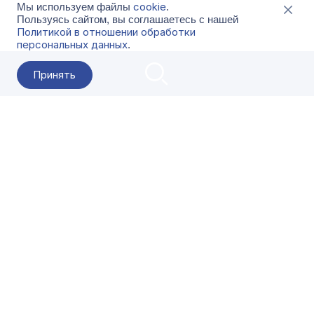
cookie
Мы используем файлы
.
Пользуясь сайтом, вы соглашаетесь с нашей
Политикой в отношении обработки
персональных данных
.
Принять
2026 Гала-Центр
О компании
Контакты
Поставщикам
Сервисы
Скачать
FAQ
Кат
Заказать звонок
8-800-500-18-42
Оформляйте заказы в приложении