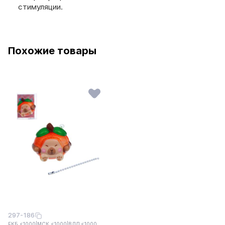
стимуляции.
Похожие товары
297-186
ЕКБ <1000
|
МСК <1000
|
ВЛД <1000