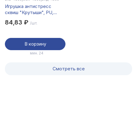
Игрушка антистресс
сквиш "Крутыши", PU,
5х5,5х3,5см, микс
84,83 ₽
/шт.
В корзину
мин. 24
Смотреть все