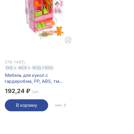
278-143
ЕКБ ×
МСК ×
ВЛД <1000
Мебель для кукол с
гардеробом, PP, ABS, тм
ИГРОЛЕНД
192,24 ₽
/шт.
В корзину
мин. 8