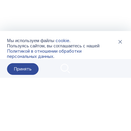
cookie
Мы используем файлы
.
Пользуясь сайтом, вы соглашаетесь с нашей
Политикой в отношении обработки
персональных данных
.
Принять
2026 Гала-Центр
О компании
Контакты
Поставщикам
Сервисы
Скачать
FAQ
Кат
Заказать звонок
8-800-500-18-42