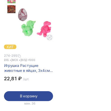
ХИТ
274-295
ЕКБ ×
|
МСК ×
|
ВЛД >1000
Игрушка Растущие
животные в яйцах, 3х4см,
PP, TPR, 12 дизайнов
22,81 ₽
/шт.
В корзину
мин. 36