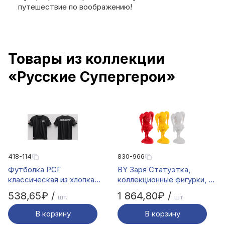
путешествие по воображению!
Товары из коллекции
«Русские Супергерои»
418-114
830-966
Футболка РСГ
BY Заря Статуэтка,
классическая из хлопка
коллекционные фигурки, 20
160 черный 54/2XL (Размер
см
538,65₽ /
1 864,80₽ /
шт.
шт.
XXL), шт
В корзину
В корзину