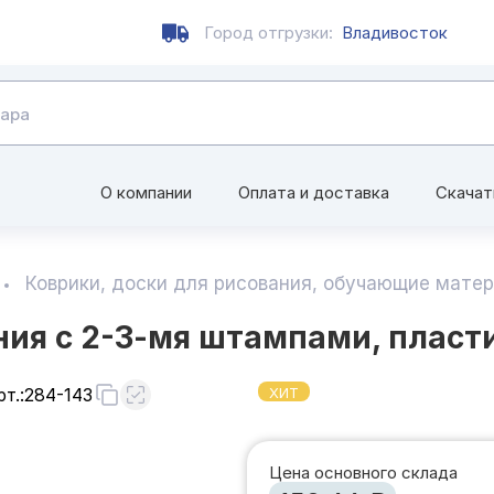
Город отгрузки:
Владивосток
О компании
Оплата и доставка
Скачат
Коврики, доски для рисования, обучающие мате
ния с 2-3-мя штампами, пласт
т.:
284-143
ХИТ
Цена основного склада