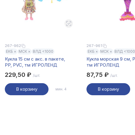
267-962
267-961
ЕКБ ×
МСК ×
ВЛД <1000
ЕКБ ×
МСК ×
ВЛД <100
Кукла 15 см с акс. в пакете,
Кукла морская 9 см, P
PP, PVC, тм ИГРОЛЕНД
тм ИГРОЛЕНД
229,50 ₽
87,75 ₽
/шт.
/шт.
В корзину
В корзину
мин. 4