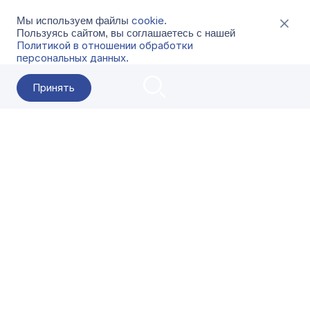
cookie
Мы используем файлы
.
Пользуясь сайтом, вы соглашаетесь с нашей
Политикой в отношении обработки
персональных данных
.
Принять
2026 Гала-Центр
О компании
Контакты
Поставщикам
Сервисы
Скачать
FAQ
Кат
Заказать звонок
8-800-500-18-42
Оформляйте заказы в приложении