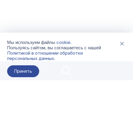
cookie
Мы используем файлы
.
Пользуясь сайтом, вы соглашаетесь с нашей
Политикой в отношении обработки
персональных данных
.
Принять
2026 Гала-Центр
О компании
Контакты
Поставщикам
Сервисы
Скачать
FAQ
Кат
Заказать звонок
8-800-500-18-42