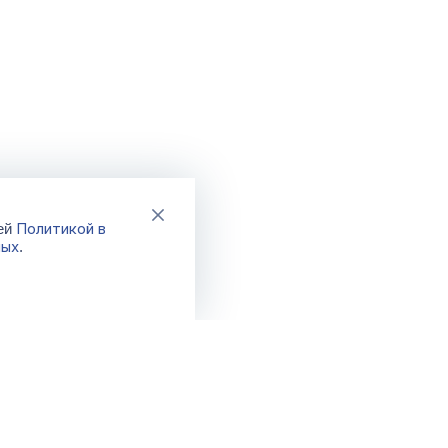
Политикой в
шей
ных
.