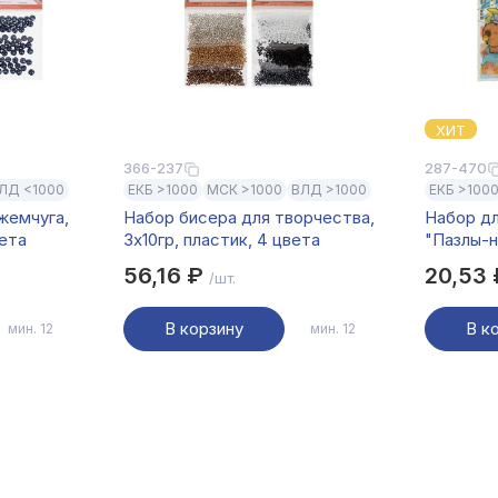
ХИТ
366-237
287-470
ЛД <1000
ЕКБ >1000
МСК >1000
ВЛД >1000
ЕКБ >100
жемчуга,
Набор бисера для творчества,
Набор д
вета
3x10гр, пластик, 4 цвета
"Пазлы-н
14,2х22с
56,16 ₽
20,53
/шт.
В корзину
В к
мин. 12
мин. 12