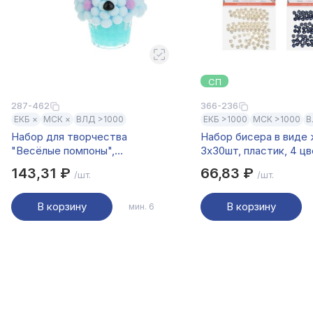
СП
287-462
366-236
ЕКБ ×
МСК ×
ВЛД >1000
ЕКБ >1000
МСК >1000
В
Набор для творчества
Набор бисера в виде 
"Весёлые помпоны",
3x30шт, пластик, 4 ц
ХОББИХИТ, PP, TPR,
143,31 ₽
66,83 ₽
/шт.
/шт.
полиэстер
В корзину
В корзину
мин. 6