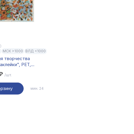
0
МСК >1000
ВЛД <1000
ля творчества
аклейки", PET,
м, 24 дизайна
 ₽
/шт.
орзину
мин. 24