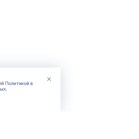
Политикой в
шей
ных
.