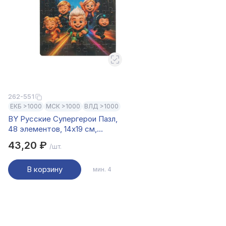
262-551
ЕКБ >1000
МСК >1000
ВЛД >1000
BY Русские Супергерои Пазл,
48 элементов, 14x19 см,
картон, 4 дизайна
43,20 ₽
/шт.
В корзину
мин. 4