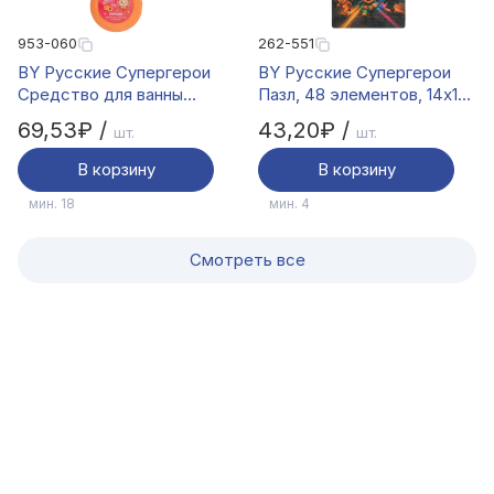
953-060
262-551
BY Русские Супергерои
BY Русские Супергерои
Средство для ванны
Пазл, 48 элементов, 14x19
Пончик бурлящий с пенкой,
см, картон, 4 дизайна
69,53₽ /
43,20₽ /
шт.
шт.
в ассортименте, 120г
В корзину
В корзину
мин. 18
мин. 4
Смотреть все