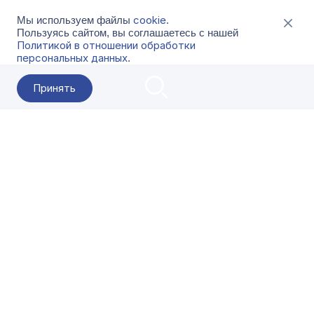
cookie
Мы используем файлы
.
Пользуясь сайтом, вы соглашаетесь с нашей
Политикой в отношении обработки
персональных данных
.
Принять
2026 Гала-Центр
О компании
Контакты
Поставщикам
Сервисы
Скачать
FAQ
Кат
Заказать звонок
8-800-500-18-42
Оформляйте заказы в приложении