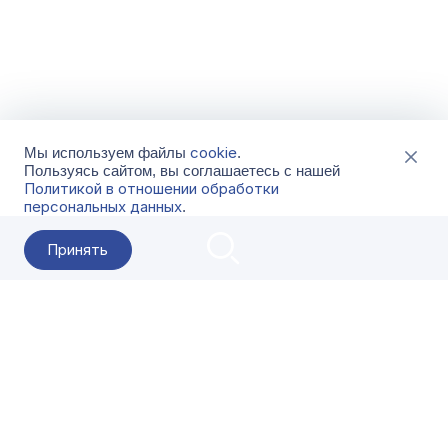
cookie
Мы используем файлы
.
Пользуясь сайтом, вы соглашаетесь с нашей
Политикой в отношении обработки
персональных данных
.
Принять
2026 Гала-Центр
О компании
Контакты
Поставщикам
Сервисы
Скачать
FAQ
Кат
Заказать звонок
8-800-500-18-42