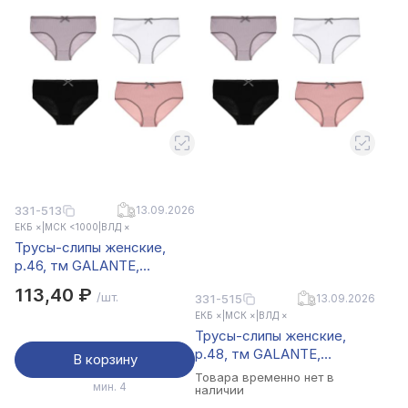
331-513
13.09.2026
ЕКБ ×
|
МСК <1000
|
ВЛД ×
Трусы-слипы женские,
р.46, тм GALANTE,
95%хлопок, 5%спандекс,
113,40 ₽
/шт.
331-515
13.09.2026
цвета в ас-те, НБ25-12
ЕКБ ×
|
МСК ×
|
ВЛД ×
Трусы-слипы женские,
р.48, тм GALANTE,
В корзину
95%хлопок, 5%спандекс,
Товара временно нет в
мин. 4
цвета в ас-те, НБ25-12
наличии