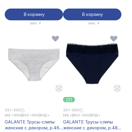
НБ25-18
В корзину
В корзину
мин. 4
мин. 4
СП
331-355
331-356
ЕКБ <1000
|
МСК <1000
|
ВЛД ×
ЕКБ ×
|
МСК <1000
|
ВЛД ×
GALANTE Трусы-слипы
GALANTE Трусы-слипы
женские с декором, р.46,
женские с декором, р.48,