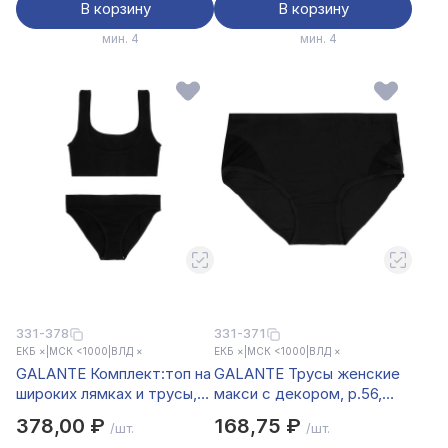
В корзину
В корзину
мин. 4
мин. 4
331-378
331-371
ЕКБ ×
|
МСК <1000
|
ВЛД ×
ЕКБ ×
|
МСК <1000
|
ВЛД ×
GALANTE Комплект:топ на
GALANTE Трусы женские
широких лямках и трусы,
макси с декором, р.56,
р.42-44, 90%полиамид,
95%хлопок, 5%спандекс,
378,00 ₽
168,75 ₽
/шт.
/шт.
10%спандекс, черный,
черный, НБ25-15