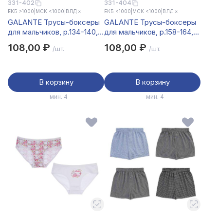
331-402
331-404
ЕКБ >1000
|
МСК <1000
|
ВЛД ×
ЕКБ <1000
|
МСК <1000
|
ВЛД ×
GALANTE Трусы-боксеры
GALANTE Трусы-боксеры
для мальчиков, р.134-140,
для мальчиков, р.158-164,
95%хлопок, 5%спандекс,
95%хлопок, 5%спандекс,
108,00 ₽
108,00 ₽
/шт.
/шт.
разноцветный, НБ25-26
разноцветный, НБ25-26
В корзину
В корзину
мин. 4
мин. 4