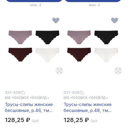
мин. 4
мин. 4
331-508
331-509
ЕКБ >1000
|
МСК >1000
|
ВЛД ×
ЕКБ >1000
|
МСК >1000
|
ВЛД ×
Трусы-слипы женские
Трусы-слипы женские
бесшовные, р.46, тм
бесшовные, р.48, тм
GALANTE, 85% нейлон,
GALANTE, 85% нейлон,
128,25 ₽
128,25 ₽
/шт.
/шт.
15%спандекс, цвета в ас-
15%спандекс, цвета в ас-
те, НБ25-9
те, НБ25-9