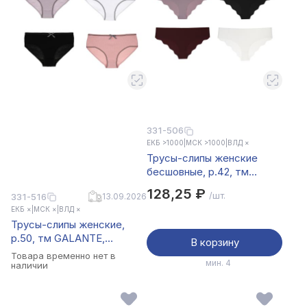
331-506
ЕКБ >1000
|
МСК >1000
|
ВЛД ×
Трусы-слипы женские
бесшовные, р.42, тм
GALANTE, 85% нейлон,
128,25 ₽
/шт.
331-516
13.09.2026
15%спандекс, цвета в ас-
ЕКБ ×
|
МСК ×
|
ВЛД ×
те, НБ25-9
Трусы-слипы женские,
р.50, тм GALANTE,
В корзину
95%хлопок, 5%спандекс,
Товара временно нет в
мин. 4
цвета в ас-те, НБ25-12
наличии