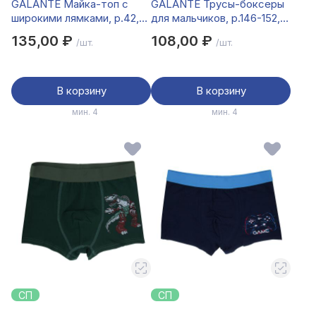
GALANTE Майка-топ с
GALANTE Трусы-боксеры
широкими лямками, р.42,
для мальчиков, р.146-152,
95% хлопок, 5% спандекс,
95%хлопок, 5%спандекс,
135,00 ₽
108,00 ₽
/шт.
/шт.
синий, НБ25-21
разноцветный, НБ25-26
В корзину
В корзину
мин. 4
мин. 4
СП
СП