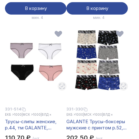
В корзину
В корзину
мин. 4
мин. 4
331-514
331-330
ЕКБ >1000
|
МСК >1000
|
ВЛД ×
ЕКБ >1000
|
МСК >1000
|
ВЛД ×
Трусы-слипы женские,
GALANTE Трусы-боксеры
р.44, тм GALANTE,
мужские с принтом р.52,
95%хлопок, 5%спандекс,
95%хлопок, 5%спандекс,
110,70 ₽
202,50 ₽
/шт.
/шт.