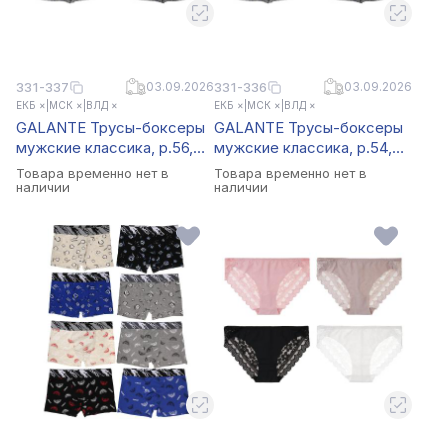
331-337
03.09.2026
331-336
03.09.2026
ЕКБ ×
|
МСК ×
|
ВЛД ×
ЕКБ ×
|
МСК ×
|
ВЛД ×
GALANTE Трусы-боксеры
GALANTE Трусы-боксеры
мужские классика, р.56,
мужские классика, р.54,
95%хлопок, 5%спандекс,
95%хлопок, 5%спандекс,
Товара временно нет в
Товара временно нет в
разноцветный, НБ25-7
разноцветный, НБ25-7
наличии
наличии