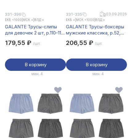
331-335
03.09.2026
331-396
ЕКБ <1000
|
МСК ×
|
ВЛД ×
ЕКБ ×
|
МСК <1000
|
ВЛД ×
GALANTE Трусы-слипы
GALANTE Трусы-боксеры
для девочек 2 шт, р.110-116,
мужские классика, р.52,
95%хлопок, 5%спандекс,
95%хлопок, 5%спандекс,
179,55 ₽
206,55 ₽
/шт.
/шт.
разноцветный, НБ25-23
разноцветный, НБ25-7
В корзину
В корзину
мин. 4
мин. 4