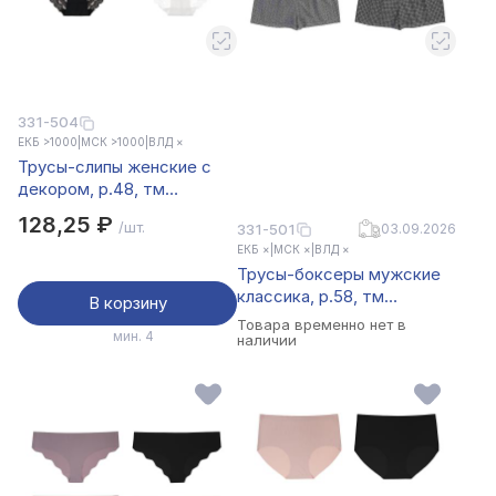
331-504
ЕКБ >1000
|
МСК >1000
|
ВЛД ×
Трусы-слипы женские с
декором, р.48, тм
GALANTE, 95%вискоза,
128,25 ₽
/шт.
331-501
03.09.2026
5%спандекс, цвета в ас-
ЕКБ ×
|
МСК ×
|
ВЛД ×
те, НБ25-8
Трусы-боксеры мужские
классика, р.58, тм
В корзину
GALANTE, 95%хлопок,
Товара временно нет в
мин. 4
5%спандекс,
наличии
разноцветный, НБ25-7