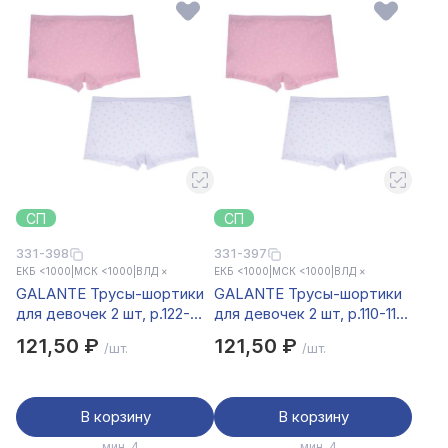
СП
СП
331-398
331-397
ЕКБ <1000
|
МСК <1000
|
ВЛД ×
ЕКБ <1000
|
МСК <1000
|
ВЛД ×
GALANTE Трусы-шортики
GALANTE Трусы-шортики
для девочек 2 шт, р.122-
для девочек 2 шт, р.110-116,
128, 95%хлопок,
95%хлопок, 5%спандекс,
121,50 ₽
121,50 ₽
/шт.
/шт.
5%спандекс,
разноцветный, НБ25-24
разноцветный, НБ25-24
В корзину
В корзину
мин. 4
мин. 4