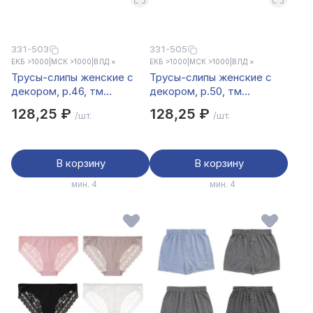
331-503
331-505
ЕКБ >1000
|
МСК >1000
|
ВЛД ×
ЕКБ >1000
|
МСК >1000
|
ВЛД ×
Трусы-слипы женские с
Трусы-слипы женские с
декором, р.46, тм
декором, р.50, тм
GALANTE, 95%вискоза,
GALANTE, 95%вискоза,
128,25 ₽
128,25 ₽
/шт.
/шт.
5%спандекс, цвета в ас-
5%спандекс, цвета в ас-
те, НБ25-8
те, НБ25-8
В корзину
В корзину
мин. 4
мин. 4