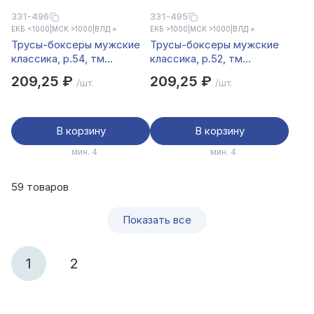
331-496
331-495
ЕКБ <1000
|
МСК >1000
|
ВЛД ×
ЕКБ >1000
|
МСК >1000
|
ВЛД ×
Трусы-боксеры мужские
Трусы-боксеры мужские
классика, р.54, тм
классика, р.52, тм
GALANTE, 95%хлопок,
GALANTE, 95%хлопок,
209,25 ₽
209,25 ₽
/шт.
/шт.
5%спандекс, цвета в ас-
5%спандекс, цвета в ас-
те, НБ25-3
те, НБ25-3
В корзину
В корзину
мин. 4
мин. 4
59 товаров
Показать все
1
2