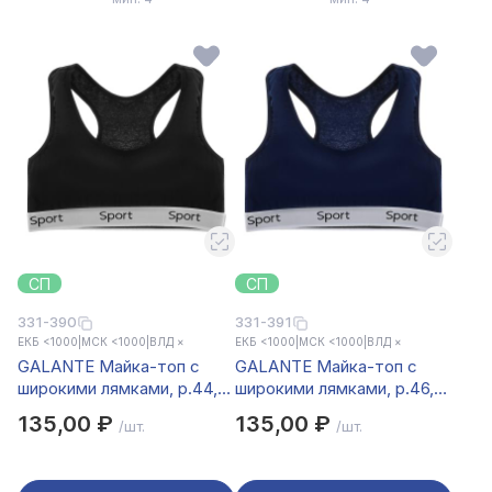
СП
СП
331-390
331-391
ЕКБ <1000
|
МСК <1000
|
ВЛД ×
ЕКБ <1000
|
МСК <1000
|
ВЛД ×
GALANTE Майка-топ с
GALANTE Майка-топ с
широкими лямками, р.44,
широкими лямками, р.46,
95% хлопок, 5% спандекс,
95% хлопок, 5% спандекс,
135,00 ₽
135,00 ₽
/шт.
/шт.
черный, НБ25-21
синий, НБ25-21