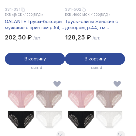
331-331
331-502
ЕКБ ×
|
МСК <1000
|
ВЛД ×
ЕКБ >1000
|
МСК >1000
|
ВЛД ×
GALANTE Трусы-боксеры
Трусы-слипы женские с
мужские с принтом р.54,
декором, р.44, тм
95%хлопок, 5%спандекс,
GALANTE, 95%вискоза,
202,50 ₽
128,25 ₽
/шт.
/шт.
разноцветные, НБ25-5
5%спандекс, цвета в ас-
те, НБ25-8
В корзину
В корзину
мин. 4
мин. 4