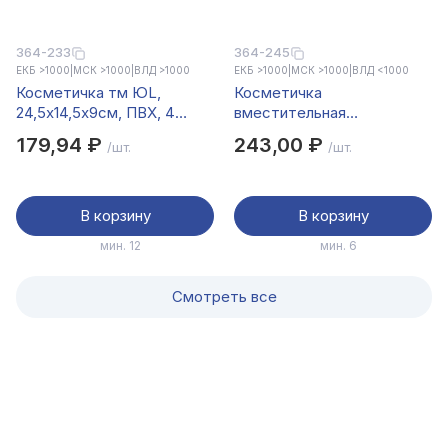
364-233
364-245
ЕКБ >1000
|
МСК >1000
|
ВЛД >1000
ЕКБ >1000
|
МСК >1000
|
ВЛД <1000
Косметичка тм ЮL,
Косметичка
24,5х14,5х9см, ПВХ, 4
вместительная
цвета
водонепроницаемая тм
179,94 ₽
243,00 ₽
/шт.
/шт.
ЮL, 22x16x14см, ПВХ, ТПУ,
3 цвета
В корзину
В корзину
мин. 12
мин. 6
Смотреть все