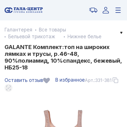
Галантерея
Все товары
Бельевой трикотаж
Нижнее белье
GALANTE Комплект:топ на широких
лямках и трусы, р.46-48,
90%полиамид, 10%спандекс, бежевый,
НБ25-18
В избранное
Оставить отзыв
Арт.:
331-381