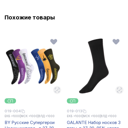
Похожие товары
СП
СП
019-004
019-013
ЕКБ >1000
|
МСК >1000
|
ВЛД <1000
ЕКБ >1000
|
МСК >1000
|
ВЛД >1000
BY Русские Супергерои
GALANTE Набор носков 3