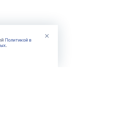
Политикой в
шей
ных
.
Каталог
Акции
Новинки
Распродажа