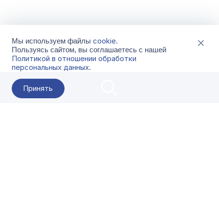
cookie
Мы используем файлы
.
Пользуясь сайтом, вы соглашаетесь с нашей
Политикой в отношении обработки
персональных данных
.
Принять
2026 Гала-Центр
О компании
Контакты
Поставщикам
Сервисы
Скачать
FAQ
Кат
Заказать звонок
8-800-500-18-42