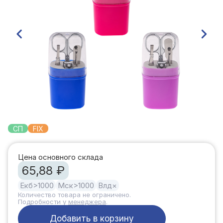
СП
FIX
Цена основного склада
65,88 ₽
Екб
>1000
Мск
>1000
Влд
×
Количество товара не ограничено.
Подробности у
менеджера
.
Добавить в корзину