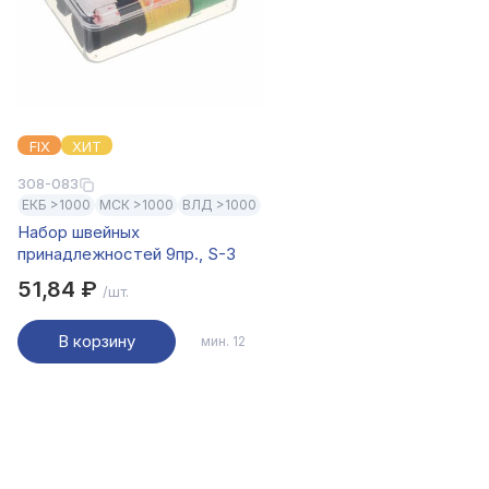
FIX
ХИТ
308-083
ЕКБ >1000
МСК >1000
ВЛД >1000
Набор швейных
принадлежностей 9пр., S-3
51,84 ₽
/шт.
В корзину
мин. 12