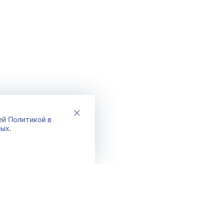
Политикой в
шей
ных
.