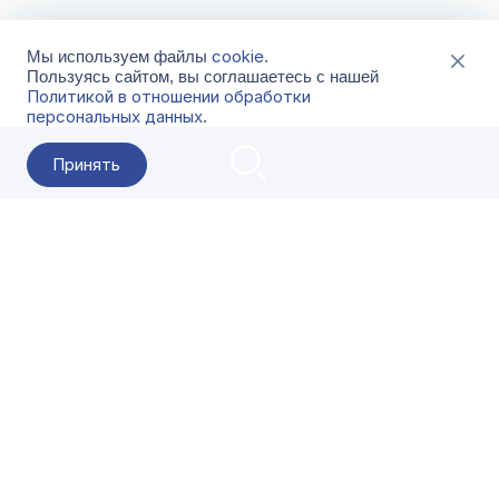
cookie
Мы используем файлы
.
Пользуясь сайтом, вы соглашаетесь с нашей
Политикой в отношении обработки
персональных данных
.
Принять
2026 Гала-Центр
О компании
Контакты
Поставщикам
Сервисы
Скачать
FAQ
Кат
Заказать звонок
8-800-500-18-42