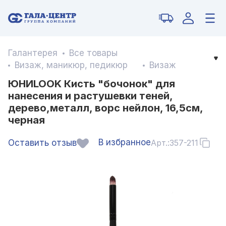
Галантерея
Все товары
Визаж, маникюр, педикюр
Визаж
ЮНИLOOK Кисть "бочонок" для
нанесения и растушевки теней,
дерево,металл, ворс нейлон, 16,5см,
черная
В избранное
Оставить отзыв
Арт.:
357-211