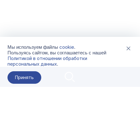
cookie
Мы используем файлы
.
Пользуясь сайтом, вы соглашаетесь с нашей
Политикой в отношении обработки
персональных данных
.
Принять
2026 Гала-Центр
О компании
Контакты
Поставщикам
Сервисы
Скачать
FAQ
Кат
Заказать звонок
8-800-500-18-42