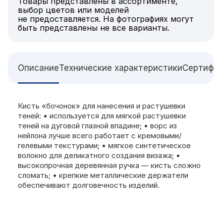
Товары представлены в ассортименте,
выбор цветов или моделей
не предоставляется. На фотографиях могут
быть представлены не все варианты.
Описание
Технические характеристики
Сертифи
Кисть «бочонок» для нанесения и растушевки
теней: • используется для мягкой растушевки
теней на дуговой глазной впадине; • ворс из
нейлона лучше всего работает с кремовыми/
гелевыми текстурами; • мягкое синтетическое
волокно для деликатного создания визажа; •
высокопрочная деревянная ручка — кисть сложно
сломать; • крепкие металлические держатели
обеспечивают долговечность изделий.