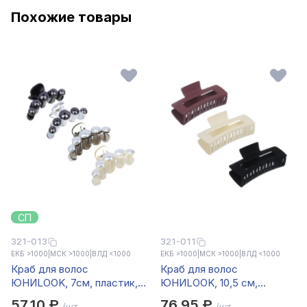
Похожие товары
СП
321-013
321-011
ЕКБ >1000
|
МСК >1000
|
ВЛД <1000
ЕКБ >1000
|
МСК >1000
|
ВЛД <1000
Краб для волос
Краб для волос
ЮНИLOOK, 7см, пластик, 2
ЮНИLOOK, 10,5 см,
дизайна, ACS-41
пластик, 3 цвета, ACS-36
57,10 ₽
76,95 ₽
/шт.
/шт.