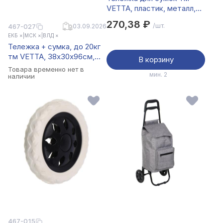
VETTA, пластик, металл,
87x34,5x28см
270,38 ₽
/шт.
467-027
03.09.2026
ЕКБ ×
|
МСК ×
|
ВЛД ×
Тележка + сумка, до 20кг
тм VETTA, 38x30x96см,
В корзину
полиэстер, 2 цвета
Товара временно нет в
мин. 2
наличии
467-015