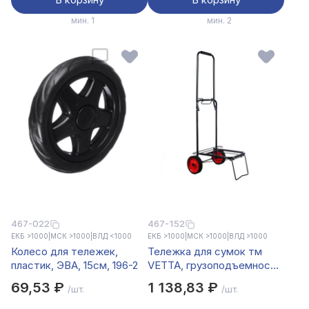
мин. 1
мин. 2
467-022
467-152
ЕКБ >1000
|
МСК >1000
|
ВЛД <1000
ЕКБ >1000
|
МСК >1000
|
ВЛД >1000
Колесо для тележек,
Тележка для сумок тм
пластик, ЭВА, 15см, 196-2
VETTA, грузоподъемность
40кг, 95х35х46см, колеса
69,53 ₽
1 138,83 ₽
/шт.
/шт.
d14см, металл, цвет
черный