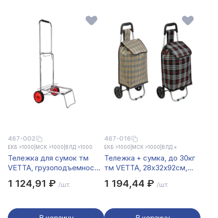
467-002
467-016
ЕКБ >1000
|
МСК >1000
|
ВЛД >1000
ЕКБ >1000
|
МСК >1000
|
ВЛД ×
Тележка для сумок тм
Тележка + сумка, до 30кг
VETTA, грузоподъемность
тм VETTA, 28х32х92см,
40кг, 95х35х46см, колеса
32л, брезент, колеса ЭВА
1 124,91 ₽
1 194,44 ₽
/шт.
/шт.
d14см, металл, хром
d15см
В корзину
В корзину