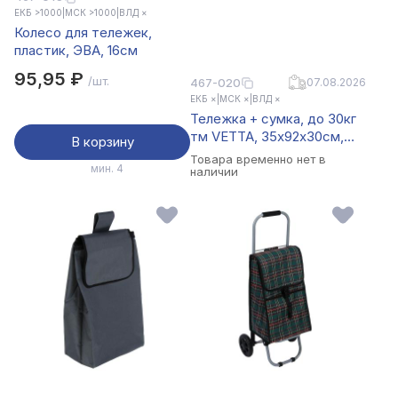
ЕКБ >1000
|
МСК >1000
|
ВЛД ×
Колесо для тележек,
пластик, ЭВА, 16см
95,95 ₽
/шт.
467-020
07.08.2026
ЕКБ ×
|
МСК ×
|
ВЛД ×
Тележка + сумка, до 30кг
тм VETTA, 35х92х30см,
В корзину
сумка 30х45х21см, 32л,
Товара временно нет в
мин. 4
оксфорд 300D, колесо
наличии
ЭВА d15см