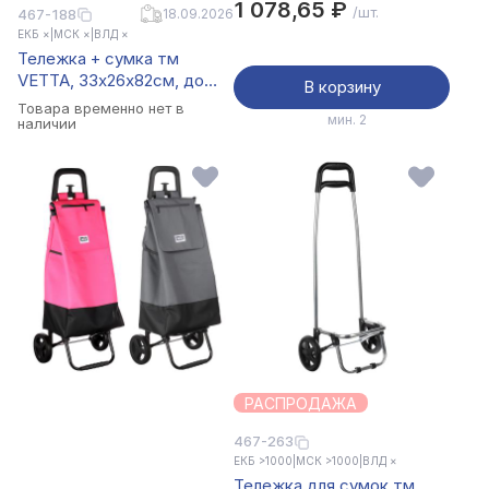
1 078,65 ₽
/шт.
467-188
18.09.2026
полиэстер, до 20кг, колеса
ЕКБ ×
|
МСК ×
|
ВЛД ×
ПУ
Тележка + сумка тм
VETTA, 33х26х82см, до
В корзину
10кг, 16л, оксфорд, колеса
Товара временно нет в
мин. 2
ЭВА d13см
наличии
РАСПРОДАЖА
467-263
ЕКБ >1000
|
МСК >1000
|
ВЛД ×
Тележка для сумок тм