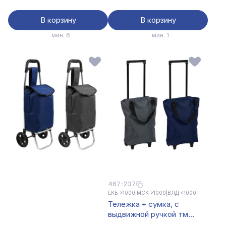
В корзину
В корзину
мин. 6
мин. 1
467-237
ЕКБ >1000
|
МСК >1000
|
ВЛД <1000
Тележка + сумка, с
выдвижной ручкой тм
VETTA, 84х26х18см, 14л,