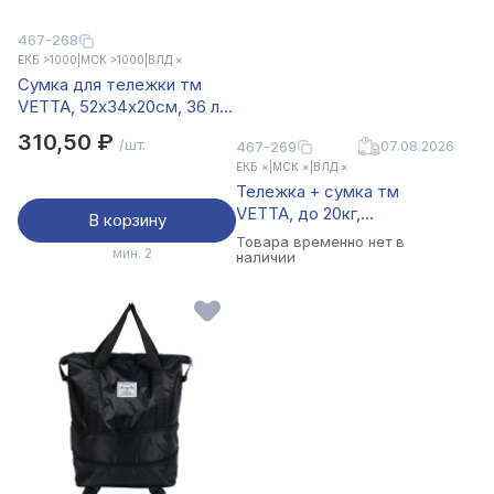
467-268
ЕКБ >1000
|
МСК >1000
|
ВЛД ×
Сумка для тележки тм
VETTA, 52x34x20см, 36 л,
до 30 кг, полиэстер
310,50 ₽
/шт.
467-269
07.08.2026
ЕКБ ×
|
МСК ×
|
ВЛД ×
Тележка + сумка тм
VETTA, до 20кг,
В корзину
84x32x28см, 29 л,
Товара временно нет в
мин. 2
оксфорд, колеса ЭВА
наличии
d14см