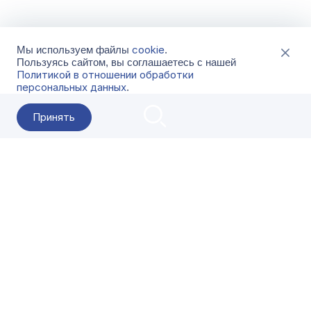
cookie
Мы используем файлы
.
Пользуясь сайтом, вы соглашаетесь с нашей
Политикой в отношении обработки
персональных данных
.
Принять
2026 Гала-Центр
О компании
Контакты
Поставщикам
Сервисы
Скачать
FAQ
Кат
Заказать звонок
8-800-500-18-42