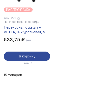
РАСПРОДАЖА
467-271
ЕКБ >1000
|
МСК >1000
|
ВЛД ×
Переносная сумка тм
VETTA, 3-х уровневая, в
сложенном состоянии
533,75 ₽
/шт.
40х22х57 см, полиэстер
В корзину
мин. 1
15 товаров