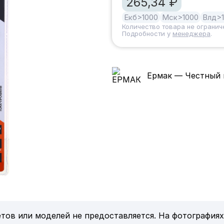
265,34 ₽
Екб
>1000
Мск
>1000
Влд
>
Количество товара не огранич
Подробности у
менеджера
.
Ермак — Честный 
тов или моделей не предоставляется. На фотографиях