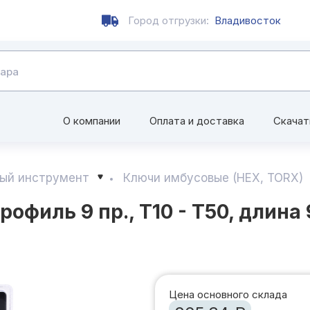
Город отгрузки:
Владивосток
О компании
Оплата и доставка
Скачат
ый инструмент
Ключи имбусовые (HEX, TORX)
филь 9 пр., T10 - T50, длина 
Цена основного склада