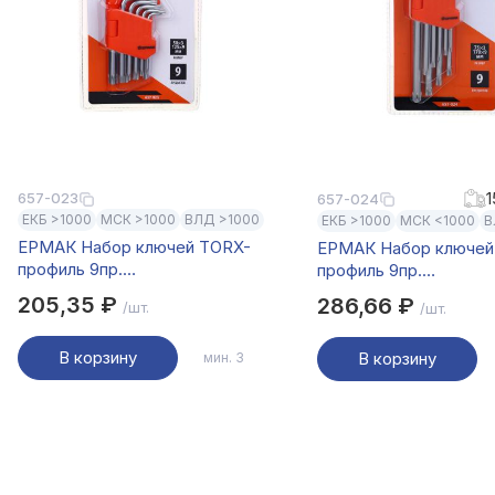
1
657-023
657-024
ЕКБ >1000
МСК >1000
ВЛД >1000
ЕКБ >1000
МСК <1000
В
ЕРМАК Набор ключей TORX-
ЕРМАК Набор ключей
профиль 9пр.
профиль 9пр.
(50х3мм-125х9мм)
(75х3мм-170х9мм)
205,35 ₽
286,66 ₽
/шт.
/шт.
В корзину
В корзину
мин. 3