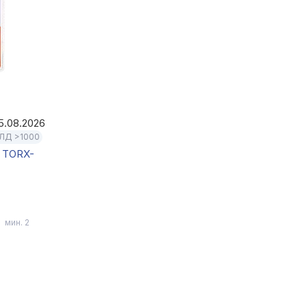
5.08.2026
ЛД >1000
 TORX-
мин. 2