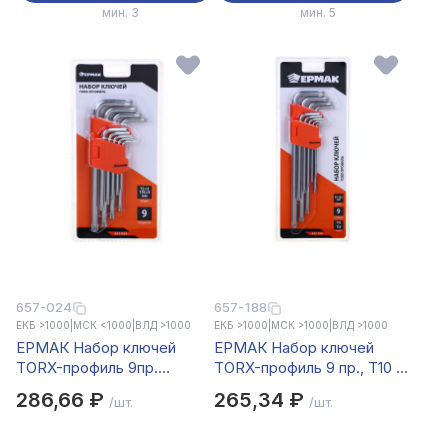
мин. 3
мин. 5
657-024
657-188
ЕКБ >1000
|
МСК <1000
|
ВЛД >1000
ЕКБ >1000
|
МСК >1000
|
ВЛД >1000
ЕРМАК Набор ключей
ЕРМАК Набор ключей
TORX-профиль 9пр.
TORX-профиль 9 пр., T10 -
(75х3мм-170х9мм)
T50, длина 95 - 220мм
286,66 ₽
265,34 ₽
/шт.
/шт.