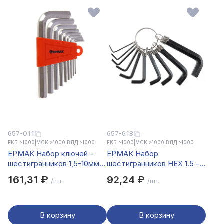
657-011
657-618
ЕКБ >1000
|
МСК >1000
|
ВЛД >1000
ЕКБ >1000
|
МСК >1000
|
ВЛД >1000
ЕРМАК Набор ключей -
ЕРМАК Набор
шестигранников 1,5-10мм,
шестигранников HEX 1.5 -
9шт. (011)
10мм, 10шт. в пакете
161,31 ₽
92,24 ₽
/шт.
/шт.
JF2296B
В корзину
В корзину