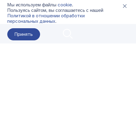
cookie
Мы используем файлы
.
Пользуясь сайтом, вы соглашаетесь с нашей
Политикой в отношении обработки
персональных данных
.
Принять
2026 Гала-Центр
О компании
Контакты
Поставщикам
Сервисы
Скачать
FAQ
Кат
Заказать звонок
8-800-500-18-42
Оформляйте заказы в приложении