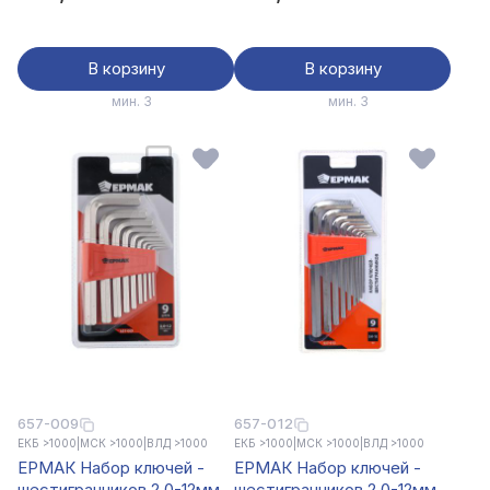
2160A
В корзину
В корзину
мин. 3
мин. 3
657-009
657-012
ЕКБ >1000
|
МСК >1000
|
ВЛД >1000
ЕКБ >1000
|
МСК >1000
|
ВЛД >1000
ЕРМАК Набор ключей -
ЕРМАК Набор ключей -
шестигранников 2,0-12мм,
шестигранников 2,0-12мм,