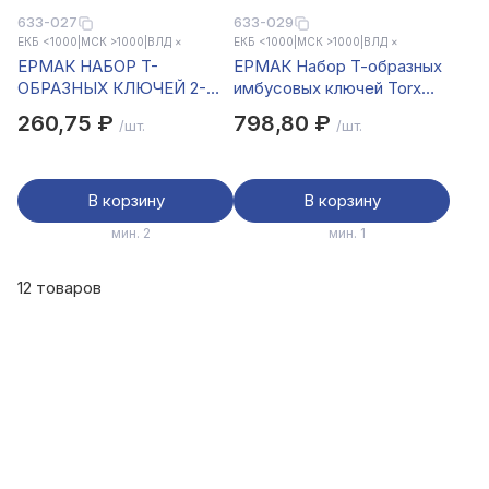
633-027
633-029
ЕКБ <1000
|
МСК >1000
|
ВЛД ×
ЕКБ <1000
|
МСК >1000
|
ВЛД ×
ЕРМАК НАБОР Т-
ЕРМАК Набор Т-образных
ОБРАЗНЫХ КЛЮЧЕЙ 2-
имбусовых ключей Torx
2.5-3-4-5-6-8-10 мм
T10-T15-T20-T25-T27-
260,75 ₽
798,80 ₽
/шт.
/шт.
T30-T40-T45-T50
В корзину
В корзину
мин. 2
мин. 1
12 товаров