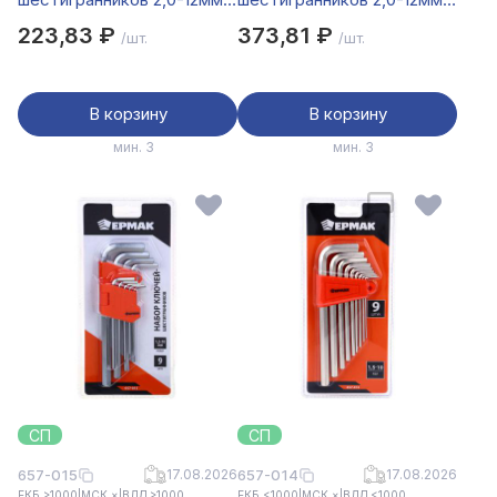
9шт. (009)
удл.,9шт. (012)
223,83 ₽
373,81 ₽
/шт.
/шт.
В корзину
В корзину
мин. 3
мин. 3
СП
СП
657-015
17.08.2026
657-014
17.08.2026
ЕКБ >1000
|
МСК ×
|
ВЛД >1000
ЕКБ <1000
|
МСК ×
|
ВЛД <1000