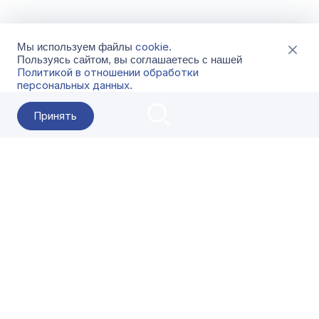
cookie
Мы используем файлы
.
Пользуясь сайтом, вы соглашаетесь с нашей
Политикой в отношении обработки
персональных данных
.
Принять
2026 Гала-Центр
О компании
Контакты
Поставщикам
Сервисы
Скачать
FAQ
Кат
Заказать звонок
8-800-500-18-42