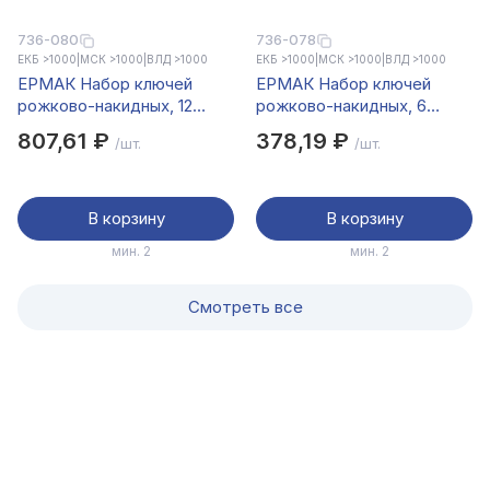
736-080
736-078
ЕКБ >1000
|
МСК >1000
|
ВЛД >1000
ЕКБ >1000
|
МСК >1000
|
ВЛД >1000
ЕРМАК Набор ключей
ЕРМАК Набор ключей
рожково-накидных, 12
рожково-накидных, 6
предм., 6-22мм, желтый
предм. 8-17мм, желтый
807,61 ₽
378,19 ₽
/шт.
/шт.
цинк,
цинк
В корзину
В корзину
мин. 2
мин. 2
Смотреть все