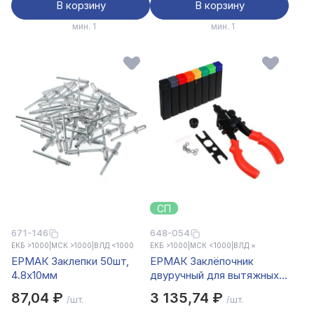
В корзину
В корзину
мин. 1
мин. 1
СП
671-146
648-054
ЕКБ >1000
|
МСК >1000
|
ВЛД <1000
ЕКБ >1000
|
МСК <1000
|
ВЛД ×
ЕРМАК Заклепки 50шт,
ЕРМАК Заклёпочник
4.8х10мм
двуручный для вытяжных и
резьбовых заклёпок,
87,04 ₽
3 135,74 ₽
/шт.
/шт.
насадки: