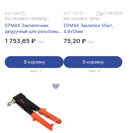
671-147
07.08.2026
671-001
ЕКБ >1000
|
МСК >1000
|
ВЛД ×
ЕКБ >1000
|
МСК ×
|
ВЛД ×
ЕРМАК Заклепочник
ЕРМАК Заклепки 50шт,
двуручный для резьбовых
4.8х12мм
заклепок М3-М12
1 753,65 ₽
75,20 ₽
/шт.
/шт.
В корзину
В корзину
мин. 1
мин. 5