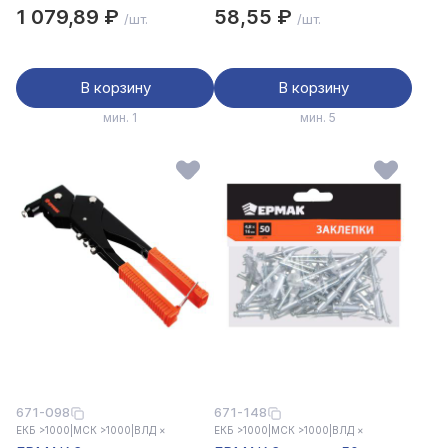
усиленный M3-M6
1 079,89 ₽
58,55 ₽
/шт.
/шт.
В корзину
В корзину
мин. 1
мин. 5
671-098
671-148
ЕКБ >1000
|
МСК >1000
|
ВЛД ×
ЕКБ >1000
|
МСК >1000
|
ВЛД ×