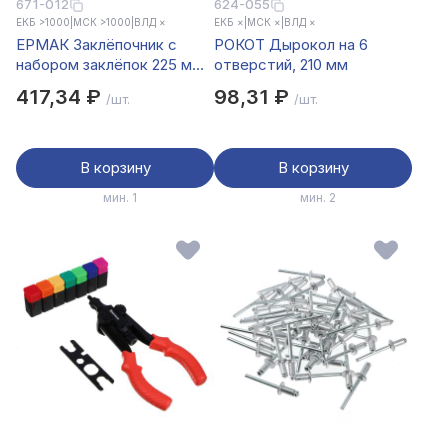
671-012
624-055
ЕКБ >1000
|
МСК >1000
|
ВЛД ×
ЕКБ ×
|
МСК ×
|
ВЛД ×
ЕРМАК Заклёпочник с
РОКОТ Дырокол на 6
набором заклёпок 225 мм.
отверстий, 210 мм
2,4мм*20шт/ 3,2*20шт /
417,34 ₽
98,31 ₽
/шт.
/шт.
4,0*10шт/ 4,8*10шт
В корзину
В корзину
мин. 1
мин. 2