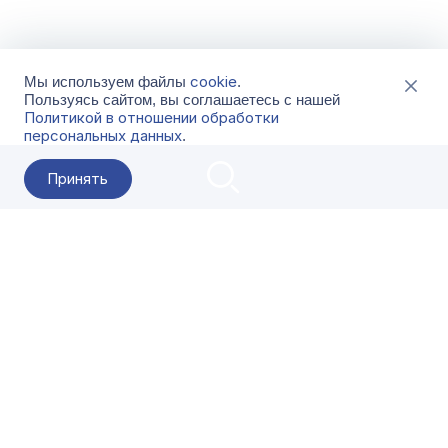
cookie
Мы используем файлы
.
Пользуясь сайтом, вы соглашаетесь с нашей
Политикой в отношении обработки
персональных данных
.
Принять
2026 Гала-Центр
О компании
Контакты
Поставщикам
Сервисы
Скачать
FAQ
Кат
Заказать звонок
8-800-500-18-42