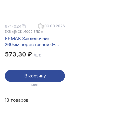
671-024
09.08.2026
ЕКБ ×
|
МСК >1000
|
ВЛД ×
ЕРМАК Заклепочник
260мм переставной 0-
90градусов
573,30 ₽
/шт.
В корзину
мин. 1
13 товаров