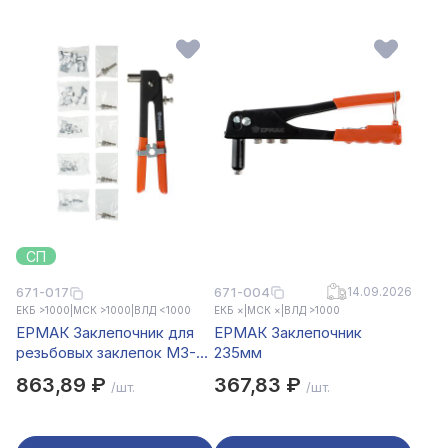
СП
671-004
14.09.2026
671-017
ЕКБ >1000
|
МСК >1000
|
ВЛД <1000
ЕКБ ×
|
МСК ×
|
ВЛД >1000
ЕРМАК Заклепочник для
ЕРМАК Заклепочник
резьбовых заклепок М3-
235мм
М8 в кейсе
863,89 ₽
367,83 ₽
/шт.
/шт.