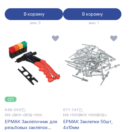
2.4,3.2,4.0,4.8,6.4мм
В корзину
В корзину
мин. 5
мин. 1
СП
648-053
671-141
ЕКБ ×
|
МСК ×
|
ВЛД <1000
ЕКБ >1000
|
МСК >1000
|
ВЛД ×
ЕРМАК Заклёпочник для
ЕРМАК Заклепки 50шт,
резьбовых заклёпок
4х10мм