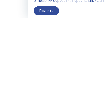
отношении обработки персональных дан
Принять
О компании
Контакты
Поставщикам
По всем вопросам
info@galacentre.ru
Сервисы
Последнее
Скачать
обновление
08.08.2026 09:20:15
FAQ
(время московское)