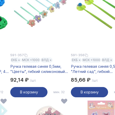
591-357
591-356
ЕКБ ×
МСК <1000
ВЛД ×
ЕКБ ×
МСК <1000
ВЛД ×
Ручка гелевая синяя 0,5мм,
Ручка гелевая синяя 0,
Р, 4
"Цветы", гибкий силиконовый
"Летний сад", гибкий
корпус, полиэстер, 3 дизайна,
силиконовый корпус, 3 
92,14 ₽
85,66 ₽
/шт.
/шт.
шоу-бокс
шоу-бокс
В корзину
В корзину
 12
мин. 32