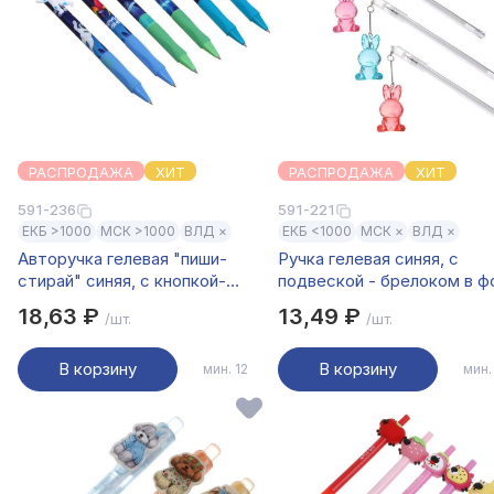
РАСПРОДАЖА
ХИТ
РАСПРОДАЖА
ХИТ
591-236
591-221
ЕКБ >1000
МСК >1000
ВЛД ×
ЕКБ <1000
МСК ×
ВЛД ×
Авторучка гелевая "пиши-
Ручка гелевая синяя, с
стирай" синяя, с кнопкой-
подвеской - брелоком в 
фигуркой "Мальчиковые
прозрачного зайца, 4 цвет
18,63 ₽
13,49 ₽
/шт.
/шт.
фигурки", 6 дизайнов
В корзину
В корзину
мин. 12
мин.