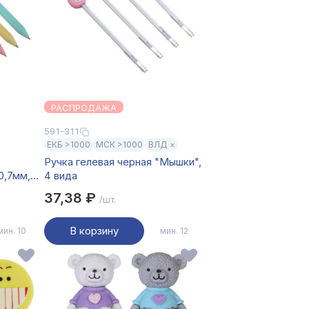
РАСПРОДАЖА
591-311
ЕКБ >1000
МСК >1000
ВЛД ×
Ручка гелевая черная "Мышки",
0,7мм,
4 вида
37,38 ₽
/шт.
В корзину
мин. 10
мин. 12