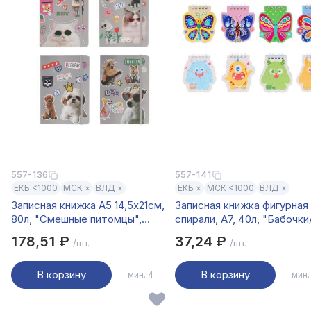
557-136
557-141
ЕКБ <1000
МСК ×
ВЛД ×
ЕКБ ×
МСК <1000
ВЛД ×
Записная книжка А5 14,5х21см,
Записная книжка фигурная
80л, "Смешные питомцы",
спирали, А7, 40л, "Бабочки
тв.обл. на резинке, 4 дизайна
Монстрики", обложка карт
178,51 ₽
37,24 ₽
/шт.
/шт.
глиттер, 8 диз.
В корзину
В корзину
мин. 4
мин.