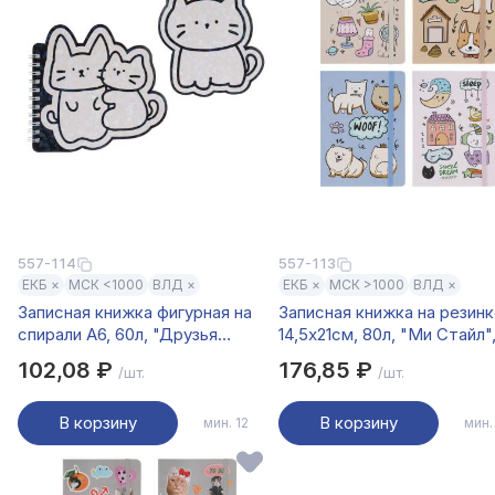
557-114
557-113
ЕКБ ×
МСК <1000
ВЛД ×
ЕКБ ×
МСК >1000
ВЛД ×
Записная книжка фигурная на
Записная книжка на резинк
спирали А6, 60л, "Друзья
14,5х21см, 80л, "Ми Стайл"
Товарищи", обложка картон,
тверд.переплет, тисн.фоль
102,08 ₽
176,85 ₽
/шт.
/шт.
глиттер, 2 дизайна
4 дизайна
В корзину
В корзину
мин. 12
мин.