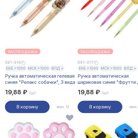
РАСПРОДАЖА
РАСПРОДАЖА
591-316
591-317
ЕКБ >1000
МСК >1000
ВЛД ×
ЕКБ >1000
МСК >1000
ВЛД ×
Ручка автоматическая гелевая
Ручка автоматическая
синяя "Релакс собачки", 3 вида
шариковая синяя "Фрутти 
6 видов
19,88 ₽
19,88 ₽
/шт.
/шт.
В корзину
В корзину
мин. 12
мин.