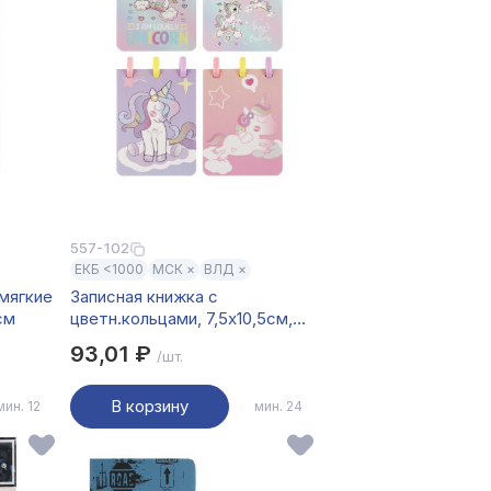
557-102
ЕКБ <1000
МСК ×
ВЛД ×
мягкие
Записная книжка с
см
цветн.кольцами, 7,5х10,5см,
80л, "Единорожка", обл.картон,
93,01 ₽
/шт.
глиттер, 4диз.,шоу-бокс
В корзину
мин. 12
мин. 24