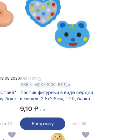
18.08.2026
532-122
ЕКБ ×
МСК <1000
ВЛД ×
 Стайл"
Ластик фигурный в виде сердца
оу-бокс
и мишек, 2,5х2,6см, TPR, банка,
2 вида
9,10 ₽
/шт.
В корзину
мин. 24
мин. 36