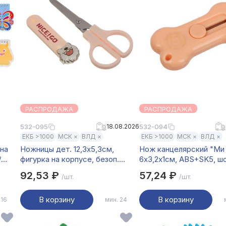
РАСПРОДАЖА
РАСПРОДАЖА
532-095
18.08.2026
532-094
ЕКБ >1000
МСК ×
ВЛД ×
ЕКБ >1000
МСК ×
ВЛД ×
 на
Ножницы дет. 12,3х5,3см,
Нож канцелярский "Ми
/
фигурка на корпусе, безоп.
6х3,2х1см, ABS+SK5, ш
он,
чехол "Ми Стайл", пластик,
92,53 ₽
57,24 ₽
/шт.
/шт.
металл, шоу-бокс
В корзину
В корзину
 16
мин. 24