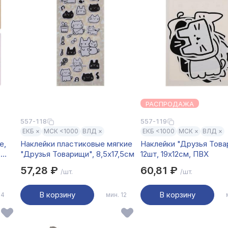
РАСПРОДАЖА
557-118
557-119
ЕКБ ×
МСК <1000
ВЛД ×
ЕКБ <1000
МСК ×
ВЛД ×
е,
Наклейки пластиковые мягкие
Наклейки "Друзья Това
,
"Друзья Товарищи", 8,5х17,5см
12шт, 19х12см, ПВХ
гой,
57,28 ₽
60,81 ₽
/шт.
/шт.
В корзину
В корзину
 4
мин. 12