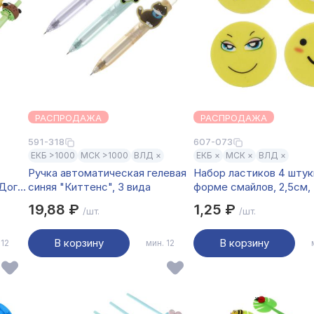
РАСПРОДАЖА
РАСПРОДАЖА
591-318
607-073
ЕКБ >1000
МСК >1000
ВЛД ×
ЕКБ ×
МСК ×
ВЛД ×
Ручка автоматическая гелевая
Набор ластиков 4 штуки
Дог",
синяя "Киттенс", 3 вида
форме смайлов, 2,5см,
микс дизайнов
19,88 ₽
1,25 ₽
/шт.
/шт.
В корзину
В корзину
 12
мин. 12