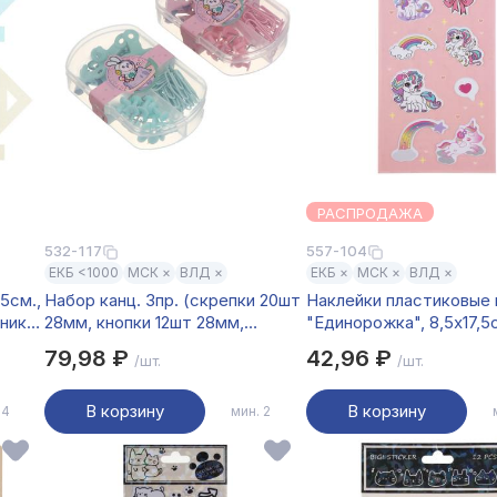
РАСПРОДАЖА
532-117
557-104
ЕКБ <1000
МСК ×
ВЛД ×
ЕКБ ×
МСК ×
ВЛД ×
5см.,
Набор канц. 3пр. (скрепки 20шт
Наклейки пластиковые 
ьник
28мм, кнопки 12шт 28мм,
"Единорожка", 8,5х17,5
л, 4
зажимы д/бумаг 5шт 19мм)
79,98 ₽
42,96 ₽
/шт.
/шт.
уп.9х6см, 2 цвета
В корзину
В корзину
 4
мин. 2