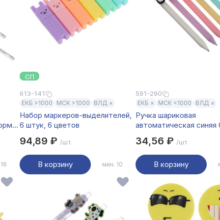
СП
613-141
591-290
ЕКБ >1000
МСК >1000
ВЛД ×
ЕКБ ×
МСК <1000
ВЛД ×
Набор маркеров-выделителей,
Ручка шариковая
форме
6 штук, 6 цветов
автоматическая синяя 
а
"Не моргай", 5 видов
94,89 ₽
34,56 ₽
/шт.
/шт.
В корзину
В корзину
 16
мин. 10