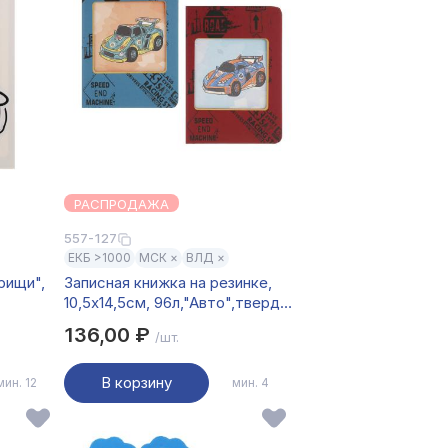
РАСПРОДАЖА
557-127
ЕКБ >1000
МСК ×
ВЛД ×
рищи",
Записная книжка на резинке,
10,5х14,5см, 96л,"Авто",твердый
переплет с окном, фольг.,
136,00 ₽
/шт.
цв.срез, 2диз.
В корзину
мин. 12
мин. 4