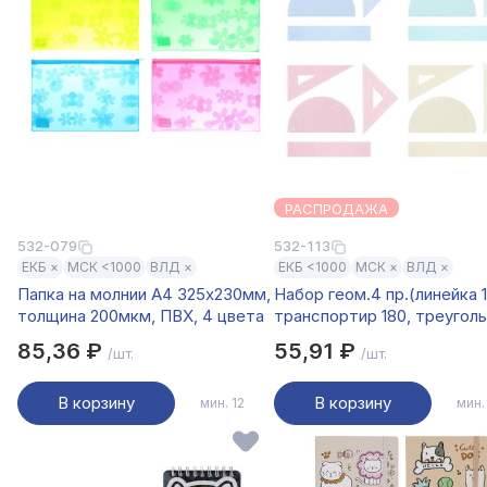
РАСПРОДАЖА
532-079
532-113
ЕКБ ×
МСК <1000
ВЛД ×
ЕКБ <1000
МСК ×
ВЛД ×
Папка на молнии А4 325x230мм,
Набор геом.4 пр.(линейка 1
толщина 200мкм, ПВХ, 4 цвета
транспортир 180, треугол
2шт.) 18,2х8,2см, ПВХ пена
85,36 ₽
55,91 ₽
/шт.
/шт.
цв.
В корзину
В корзину
мин. 12
мин.