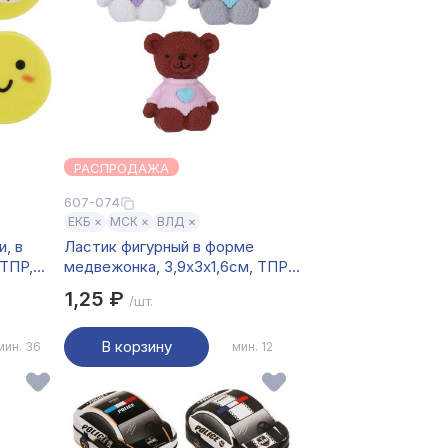
РАСПРОДАЖА
607-074
ЕКБ ×
МСК ×
ВЛД ×
, в
Ластик фигурный в форме
 ТПР,
медвежонка, 3,9х3х1,6см, ТПР,
3 дизайна
1,25 ₽
/шт.
В корзину
мин. 36
мин. 12