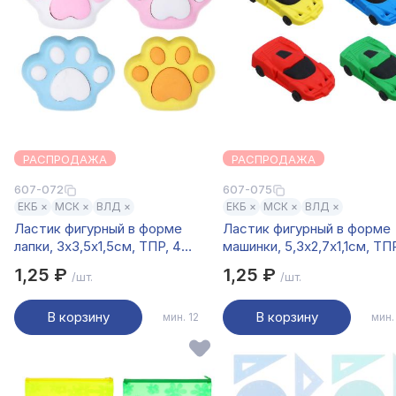
РАСПРОДАЖА
РАСПРОДАЖА
607-072
607-075
ЕКБ ×
МСК ×
ВЛД ×
ЕКБ ×
МСК ×
ВЛД ×
Ластик фигурный в форме
Ластик фигурный в форме
лапки, 3х3,5х1,5см, ТПР, 4
машинки, 5,3х2,7х1,1см, ТП
дизайна
цвета
1,25 ₽
1,25 ₽
/шт.
/шт.
В корзину
В корзину
мин. 12
мин.