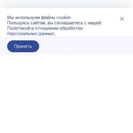
cookie
Мы используем файлы
.
Пользуясь сайтом, вы соглашаетесь с нашей
Политикой в отношении обработки
персональных данных
.
Принять
2026 Гала-Центр
О компании
Контакты
Поставщикам
Сервисы
Скачать
FAQ
Кат
Заказать звонок
8-800-500-18-42