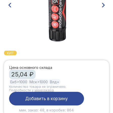
ХИТ
Цена основного склада
25,04 ₽
Екб
>1000
Мск
>1000
Влд
×
Количество товара не ограничено.
Подробности у
менеджера
.
Добавить в корзину
мин. заказ: 48, в коробке: 864