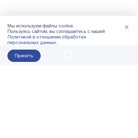
cookie
Мы используем файлы
.
Пользуясь сайтом, вы соглашаетесь с нашей
Политикой в отношении обработки
персональных данных
.
Принять
2026 Гала-Центр
О компании
Контакты
Поставщикам
Сервисы
Скачать
FAQ
Кат
Заказать звонок
8-800-500-18-42