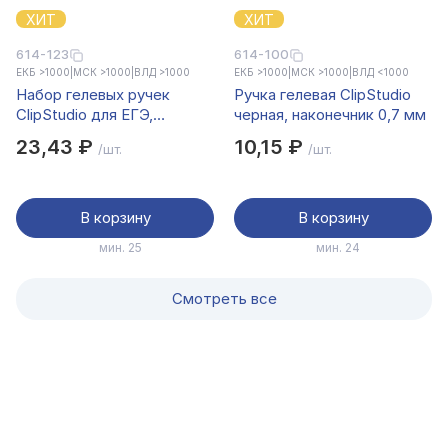
ХИТ
ХИТ
614-123
614-100
ЕКБ >1000
|
МСК >1000
|
ВЛД >1000
ЕКБ >1000
|
МСК >1000
|
ВЛД <1000
Набор гелевых ручек
Ручка гелевая ClipStudio
ClipStudio для ЕГЭ,
черная, наконечник 0,7 мм
наконечник 0,5 мм,
23,43 ₽
10,15 ₽
/шт.
/шт.
черные, 2 шт
В корзину
В корзину
мин. 25
мин. 24
Смотреть все