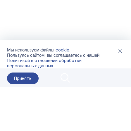
cookie
Мы используем файлы
.
Пользуясь сайтом, вы соглашаетесь с нашей
Политикой в отношении обработки
персональных данных
.
Принять
2026 Гала-Центр
О компании
Контакты
Поставщикам
Сервисы
Скачать
FAQ
Кат