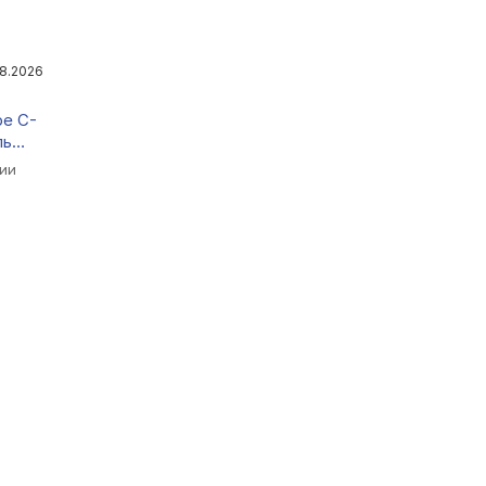
8.2026
pe C-
ль
чии