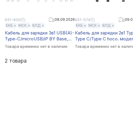
931-600
08.09.2026
931-574
09.0
ЕКБ ×
МСК ×
ВЛД ×
ЕКБ ×
МСК ×
ВЛД ×
Кабель для зарядки 3в1 USB(A)-
Кабель для зарядки 2в1 Ty
Type-C/microUSB/iP BY Base,
Type C/Type C hoco. моде
18W, 1,2 м, 3A, PVC, белый
X123 Victory, 1 м, черный
Товара временно нет в наличии
Товара временно нет в нали
2 товара