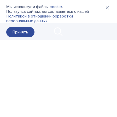
cookie
Мы используем файлы
.
Пользуясь сайтом, вы соглашаетесь с нашей
Политикой в отношении обработки
персональных данных
.
Принять
2026 Гала-Центр
О компании
Контакты
Поставщикам
Сервисы
Скачать
FAQ
Кат
Заказать звонок
8-800-500-18-42
Оформляйте заказы в приложении