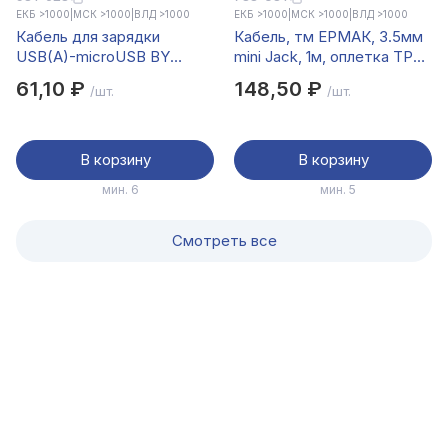
ЕКБ >1000
|
МСК >1000
|
ВЛД >1000
ЕКБ >1000
|
МСК >1000
|
ВЛД >1000
Кабель для зарядки
Кабель, тм ЕРМАК, 3.5мм
USB(A)-microUSB BY
mini Jack, 1м, оплетка TPE,
Twist, 18Вт, 1 м, 3A, гибкий
поворотный штекер,
61,10 ₽
148,50 ₽
/шт.
/шт.
силикон, чёрный
пластик
В корзину
В корзину
мин. 6
мин. 5
Смотреть все