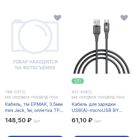
СП
788-031
931-628
ЕКБ >1000
|
МСК >1000
|
ВЛД >1000
ЕКБ >1000
|
МСК >1000
|
ВЛД >1000
Кабель, тм ЕРМАК, 3.5мм
Кабель для зарядки
mini Jack, 1м, оплетка TPE,
USB(A)-microUSB BY
поворотный штекер,
Twist, 18Вт, 1 м, 3A, гибкий
148,50 ₽
61,10 ₽
/шт.
/шт.
пластик
силикон, чёрный