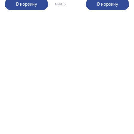
В корзину
В корзину
мин. 5
cookie
Мы используем файлы
.
Пользуясь сайтом, вы соглашаетесь с на
отношении обработки персональных дан