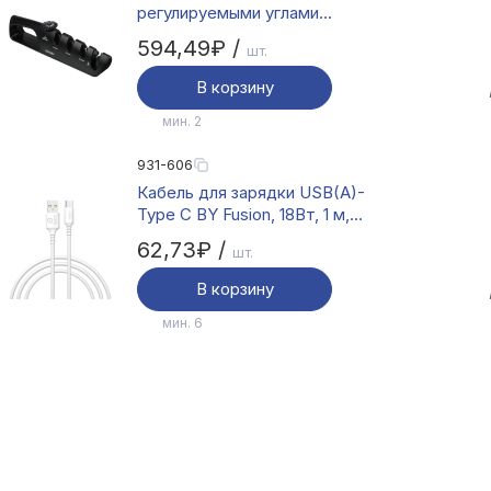
регулируемыми углами
заточки, с пазом для заточки
594,49₽ /
шт.
ножниц
В корзину
мин. 2
931-606
Кабель для зарядки USB(A)-
Type C BY Fusion, 18Вт, 1 м,
3A, TPE, белый
62,73₽ /
шт.
В корзину
мин. 6