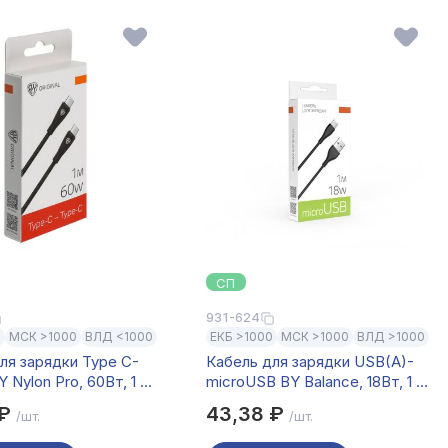
СП
931-624
0
МСК >1000
ВЛД <1000
ЕКБ >1000
МСК >1000
ВЛД >1000
ля зарядки Type C-
Кабель для зарядки USB(A)-
 Nylon Pro, 60Вт, 1 м,
microUSB BY Balance, 18Вт, 1 м,
он, черный
2.4A, PVC, чёрный
 ₽
43,38 ₽
/шт.
/шт.