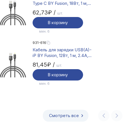
Type C BY Fusion, 18Вт, 1 м,
3A, TPE, чёрный
62,73₽ /
шт.
В корзину
мин. 6
931-616
Кабель для зарядки USB(A)-
iP BY Fusion, 12Вт, 1 м, 2.4A,
TPE, чёрный
81,45₽ /
шт.
В корзину
мин. 6
Смотреть все