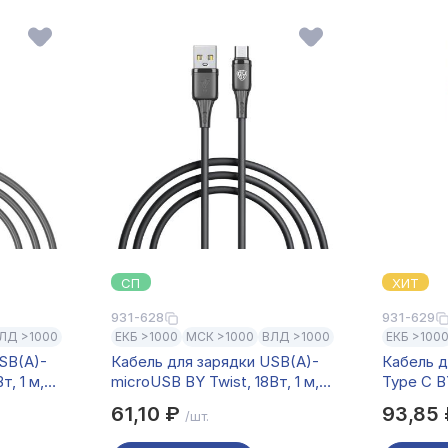
СП
ХИТ
931-628
931-629
ЛД >1000
ЕКБ >1000
МСК >1000
ВЛД >1000
ЕКБ >100
SB(A)-
Кабель для зарядки USB(A)-
Кабель д
т, 1 м,
microUSB BY Twist, 18Вт, 1 м,
Type C BY
3A, гибкий силикон, чёрный
5A, нейл
61,10 ₽
93,85
/шт.