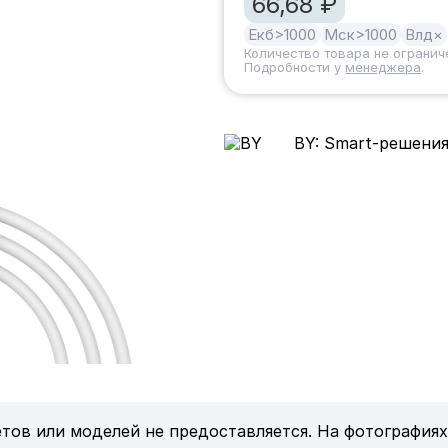
66,68 ₽
Екб
>1000
Мск
>1000
Влд
×
Количество товара не огранич
Подробности у
менеджера
.
BY: Smart-решения
тов или моделей не предоставляется. На фотографиях