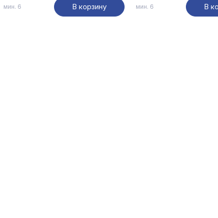
В корзину
В к
мин. 6
мин. 6
Политикой в
шей
ных
.