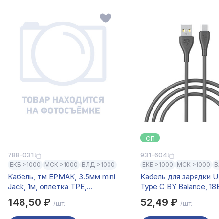
СП
788-031
931-604
ЕКБ >1000
МСК >1000
ВЛД >1000
ЕКБ >1000
МСК >1000
В
Кабель, тм ЕРМАК, 3.5мм mini
Кабель для зарядки U
Jack, 1м, оплетка TPE,
Type C BY Balance, 18В
поворотный штекер, пластик
3A, PVC, чёрный
148,50 ₽
52,49 ₽
/шт.
/шт.