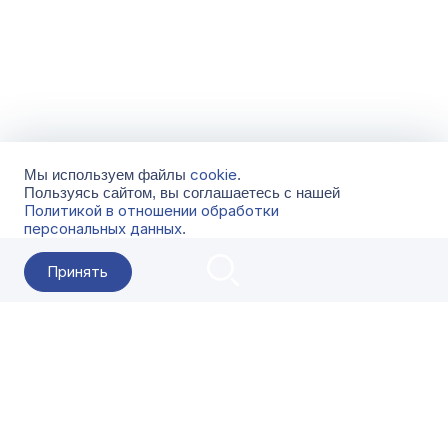
cookie
Мы используем файлы
.
Пользуясь сайтом, вы соглашаетесь с нашей
Политикой в отношении обработки
персональных данных
.
Принять
2026 Гала-Центр
О компании
Контакты
Поставщикам
Сервисы
Скачать
FAQ
Кат