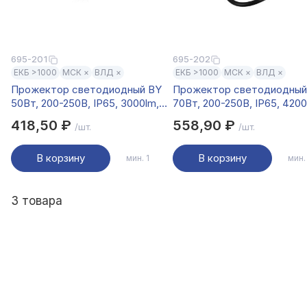
695-201
695-202
ЕКБ >1000
МСК ×
ВЛД ×
ЕКБ >1000
МСК ×
ВЛД ×
Прожектор светодиодный BY
Прожектор светодиодный
50Вт, 200-250В, IP65, 3000lm,
70Вт, 200-250В, IP65, 4200
4000K, 120°
4000K, 120°
418,50 ₽
558,90 ₽
/шт.
/шт.
В корзину
В корзину
мин. 1
мин.
3 товара