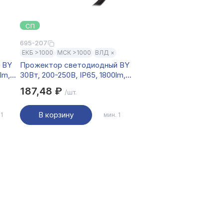
СП
695-207
ЕКБ >1000
МСК >1000
ВЛД ×
 BY
Прожектор светодиодный BY
lm,
30Вт, 200-250В, IP65, 1800lm,
4000K, 120°, кабель 30см
187,48 ₽
/шт.
В корзину
 1
мин. 1