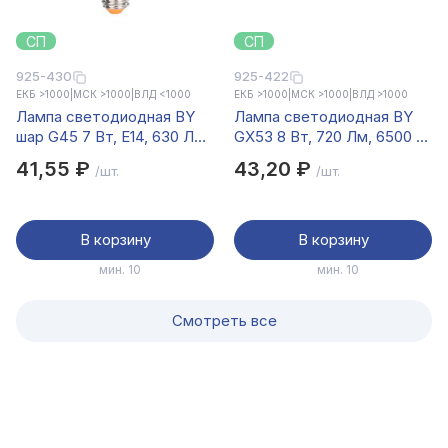
СП
СП
925-430
925-422
ЕКБ >1000
|
МСК >1000
|
ВЛД <1000
ЕКБ >1000
|
МСК >1000
|
ВЛД >1000
Лампа светодиодная BY
Лампа светодиодная BY
шар G45 7 Вт, E14, 630 Лм,
GX53 8 Вт, 720 Лм, 6500 K,
4000 K, 175-265 В, Ra>80,
175-265 В, Ra>80, IRF
41,55 ₽
43,20 ₽
/шт.
/шт.
IRF <5%,IC, 2 года гар.
<5%,IC, 2 года гар.
В корзину
В корзину
мин. 10
мин. 10
Смотреть все