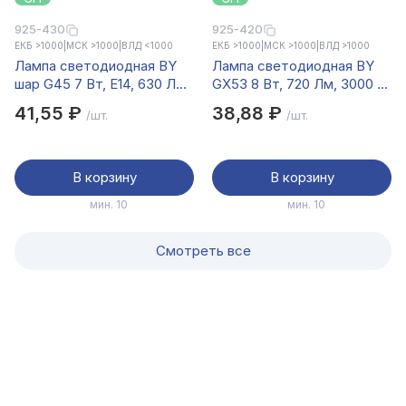
925-430
925-420
ЕКБ >1000
|
МСК >1000
|
ВЛД <1000
ЕКБ >1000
|
МСК >1000
|
ВЛД >1000
Лампа светодиодная BY
Лампа светодиодная BY
шар G45 7 Вт, E14, 630 Лм,
GX53 8 Вт, 720 Лм, 3000 K,
4000 K, 175-265 В, Ra>80,
175-265 В, Ra>80, IRF
41,55 ₽
38,88 ₽
/шт.
/шт.
IRF <5%,IC, 2 года гар.
<5%,IC, 2 года гар.
В корзину
В корзину
мин. 10
мин. 10
Смотреть все