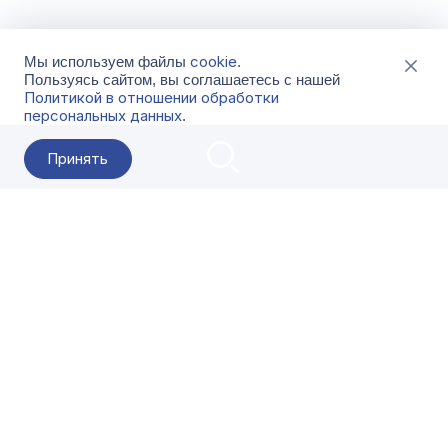
cookie
Мы используем файлы
.
Пользуясь сайтом, вы соглашаетесь с нашей
Политикой в отношении обработки
персональных данных
.
Принять
2026 Гала-Центр
О компании
Контакты
Поставщикам
Сервисы
Скачать
FAQ
Кат
Заказать звонок
8-800-500-18-42