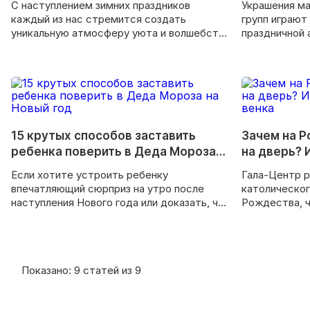
С наступлением зимних праздников
Украшения ма
каждый из нас стремится создать
групп играют
уникальную атмосферу уюта и волшебства
праздничной 
в своем доме.
внимания кли
15 крутых способов заставить
Зачем на 
ребенка поверить в Деда Мороза
на дверь? 
на Новый год
рождестве
Если хотите устроить ребенку
Гала-Центр р
впечатляющий сюрприз на утро после
католическог
наступления Нового года или доказать, что
Рождества, ч
Дед Мороз действительно существует,
венок на две
воспользуйтесь нашими крутыми
советами.
Показано:
9
статей из 9