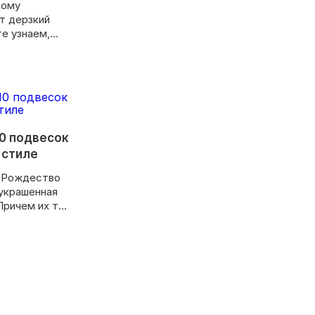
ному
т дерзкий
е узнаем,
природы и как
10 подвесок
 стиле
 Рождество
 украшенная
Причем их так
дно веток. В
тся
мволизирующие
дарные
адоели
редлагаем
 классику.