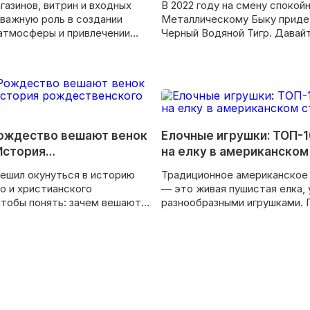
газинов, витрин и входных
В 2022 году на смену спокой
 важную роль в создании
Металлическому Быку приде
атмосферы и привлечении
Черный Водяной Тигр. Давайт
ентов.
чего ждать от короля дикой 
встречать этот Новый год?
Рождество вешают венок
Елочные игрушки: ТОП-
История
на елку в американском
нского венка
ешил окунуться в историю
Традиционное американское
о и христианского
— это живая пушистая елка,
тобы понять: зачем вешают
разнообразными игрушками. 
рь в новогодние праздники.
много, что практически не ви
качестве декора использую
оригинальные подвески, си
жизненные ценности и леген
фильмы. Так что, если вам н
минималистические шары, п
погрузиться в старую добрую