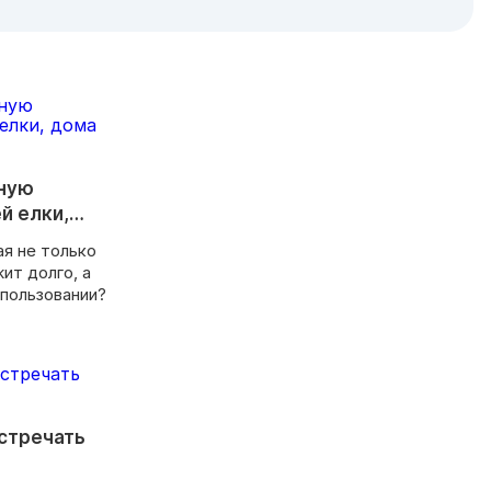
дную
й елки,
ая не только
ит долго, а
спользовании?
встречать