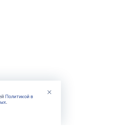
Политикой в
шей
ных
.