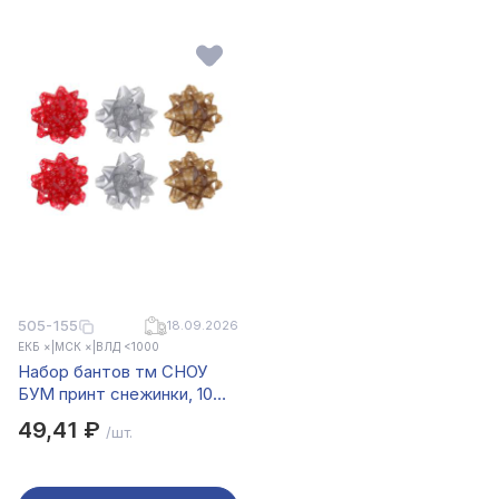
505-155
18.09.2026
ЕКБ ×
|
МСК ×
|
ВЛД <1000
Набор бантов тм СНОУ
БУМ принт снежинки, 10
см, 2 шт на подложке, ПП,
49,41 ₽
/шт.
3 диз.