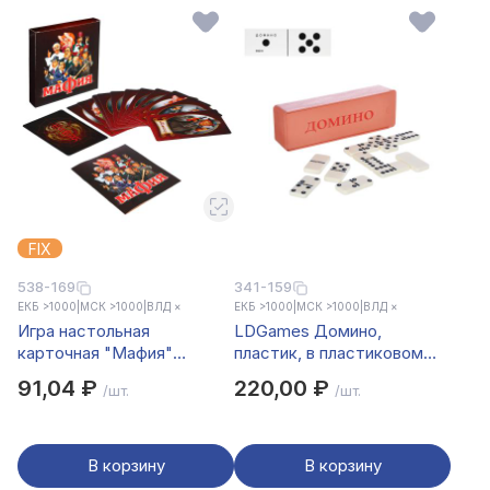
FIX
538-169
341-159
ЕКБ >1000
|
МСК >1000
|
ВЛД ×
ЕКБ >1000
|
МСК >1000
|
ВЛД ×
Игра настольная
LDGames Домино,
карточная "Мафия"
пластик, в пластиковом
12,5х15х2см, арт. 01895
пенале, 17,8х5,8см, 5008В
91,04 ₽
220,00 ₽
/шт.
/шт.
В корзину
В корзину