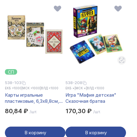
СП
538-103
538-208
ЕКБ >1000
|
МСК >1000
|
ВЛД <1000
ЕКБ ×
|
МСК ×
|
ВЛД <1000
Карты игральные
Игра "Мафия детская"
пластиковые, 6,3х8,8см,
Сказочная братва
36 шт, 3 дизайна (538-080,
80,84 ₽
170,30 ₽
/шт.
/шт.
538-079, 538-081)
В корзину
В корзину