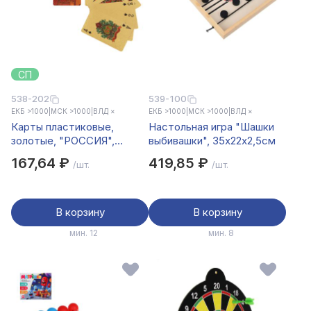
СП
538-202
539-100
ЕКБ >1000
|
МСК >1000
|
ВЛД ×
ЕКБ >1000
|
МСК >1000
|
ВЛД ×
Карты пластиковые,
Настольная игра "Шашки
золотые, "РОССИЯ",
выбивашки", 35х22х2,5см
5,7х8,7 см
167,64 ₽
419,85 ₽
/шт.
/шт.
В корзину
В корзину
мин. 12
мин. 8