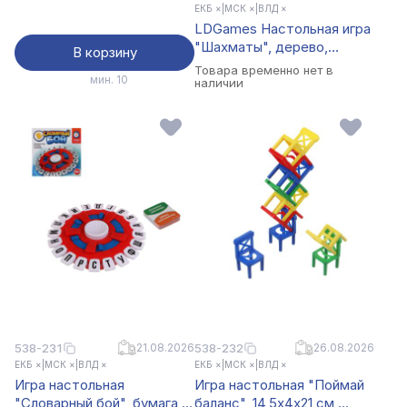
ЕКБ ×
|
МСК ×
|
ВЛД ×
LDGames Настольная игра
"Шахматы", дерево,
В корзину
пластик, 29х29см
Товара временно нет в
мин. 10
наличии
538-231
21.08.2026
538-232
26.08.2026
ЕКБ ×
|
МСК ×
|
ВЛД ×
ЕКБ ×
|
МСК ×
|
ВЛД ×
Игра настольная
Игра настольная "Поймай
"Словарный бой", бумага,
баланс", 14,5х4х21 см,