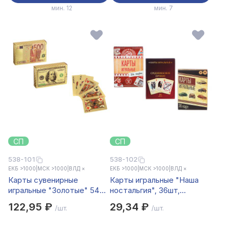
мин. 12
мин. 7
СП
СП
538-101
538-102
ЕКБ >1000
|
МСК >1000
|
ВЛД ×
ЕКБ >1000
|
МСК >1000
|
ВЛД ×
Карты сувенирные
Карты игральные "Наша
игральные "Золотые" 54
ностальгия", 36шт,
карты, пластик, 2 дизайна
6,3х8,8см, бумага, 3
122,95 ₽
29,34 ₽
/шт.
/шт.
дизайна