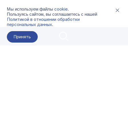
cookie
Мы используем файлы
.
Пользуясь сайтом, вы соглашаетесь с нашей
Политикой в отношении обработки
персональных данных
.
Принять
2026 Гала-Центр
О компании
Контакты
Поставщикам
Сервисы
Скачать
FAQ
Кат
Заказать звонок
8-800-500-18-42
Оформляйте заказы в приложении