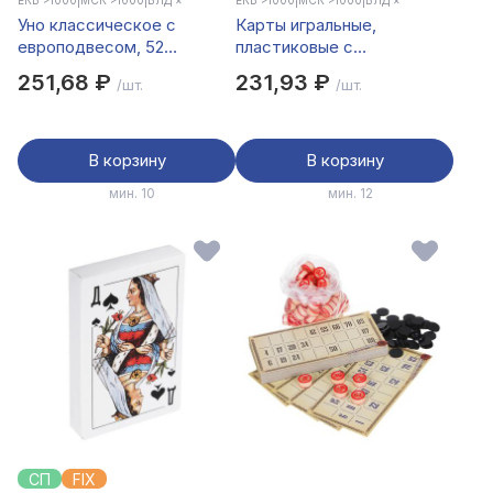
ЕКБ >1000
|
МСК >1000
|
ВЛД ×
ЕКБ >1000
|
МСК >1000
|
ВЛД ×
Уно классическое с
Карты игральные,
европодвесом, 52
пластиковые с
карточки
фольгированным слоем, 54
251,68 ₽
231,93 ₽
/шт.
/шт.
карты, 2 цвета
В корзину
В корзину
мин. 10
мин. 12
СП
FIX