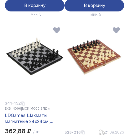
В корзину
В корзину
мин. 5
мин. 5
341-152
ЕКБ >1000
|
МСК >1000
|
ВЛД ×
LDGames Шахматы
магнитные 24х24см,
пластик, металл, SC5677
362,88 ₽
/шт.
539-016
21.08.2026