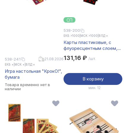
СП
538-200
ЕКБ >1000
|
МСК >1000
|
ВЛД ×
Карты пластиковые, с
флуоресцентным слоем,
6,3х8,8 см, 2 цвета
131,16 ₽
/шт.
538-241
21.08.2026
ЕКБ ×
|
МСК ×
|
ВЛД ×
Игра настольная "КрокО!",
бумага
В корзину
Товара временно нет в
мин. 12
наличии