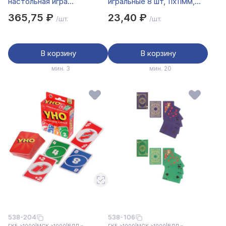
настольная игра
игральные 8 шт, 11x11мм,
"100%Монополия"
пластик
365,75 ₽
23,40 ₽
/шт.
/шт.
В корзину
В корзину
мин. 3
мин. 20
538-204
538-106