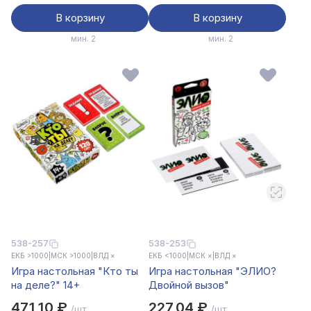
В корзину
В корзину
мин. 2
мин. 2
538-257
538-253
ЕКБ >1000
|
МСК >1000
|
ВЛД ×
ЕКБ <1000
|
МСК ×
|
ВЛД ×
Игра настольная "Кто ты
Игра настольная "ЭЛИО?
на деле?" 14+
Двойной вызов"
471,10 ₽
227,04 ₽
/шт.
/шт.