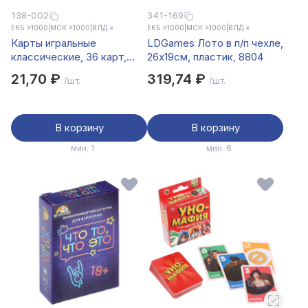
138-002
341-169
ЕКБ >1000
|
МСК >1000
|
ВЛД ×
ЕКБ >1000
|
МСК >1000
|
ВЛД ×
Карты игральные
LDGames Лото в п/п чехле,
классические, 36 карт,
26х19см, пластик, 8804
высший сорт 57х88мм,
21,70 ₽
319,74 ₽
/шт.
/шт.
бумага
В корзину
В корзину
мин. 1
мин. 6