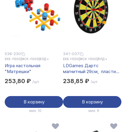
538-230
341-037
ЕКБ >1000
|
МСК >1000
|
ВЛД ×
ЕКБ >1000
|
МСК >1000
|
ВЛД ×
Игра настольная
LDGames Дартс
"Матрешки"
магнитный 29см, пластик,
бумага, металл BL-101
253,80 ₽
238,85 ₽
/шт.
/шт.
В корзину
В корзину
мин. 10
мин. 6