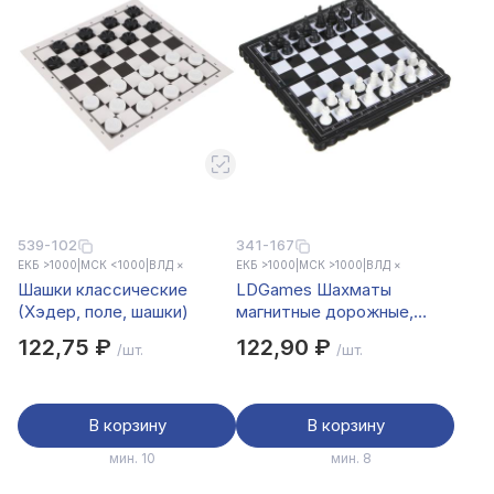
539-102
341-167
ЕКБ >1000
|
МСК <1000
|
ВЛД ×
ЕКБ >1000
|
МСК >1000
|
ВЛД ×
Шашки классические
LDGames Шахматы
(Хэдер, поле, шашки)
магнитные дорожные,
13х13см, пластик, металл,
122,75 ₽
122,90 ₽
/шт.
/шт.
A001
В корзину
В корзину
мин. 10
мин. 8