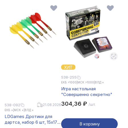
ХИТ
538-255
ЕКБ >1000
|
МСК >1000
|
ВЛД ×
Игра настольная
"Совершенно секретно"
304,36 ₽
/шт.
538-092
21.08.2026
ЕКБ ×
|
МСК ×
|
ВЛД ×
LDGames Дротики для
дартса, набор 6 шт, 15х17
В корзину
см, пластик, металл