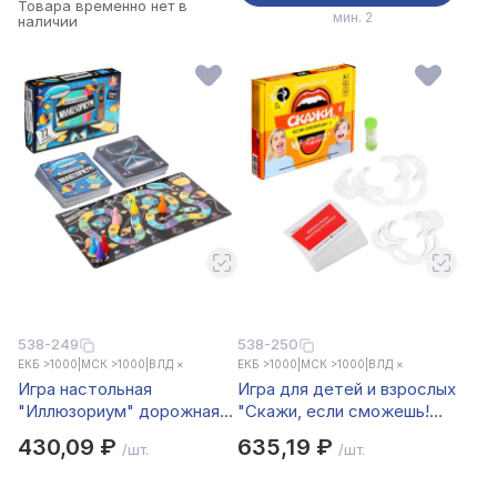
Товара временно нет в
мин. 2
наличии
538-249
538-250
ЕКБ >1000
|
МСК >1000
|
ВЛД ×
ЕКБ >1000
|
МСК >1000
|
ВЛД ×
Игра настольная
Игра для детей и взрослых
"Иллюзориум" дорожная
"Скажи, если сможешь!
версия
Дети против родителей"
430,09 ₽
635,19 ₽
/шт.
/шт.