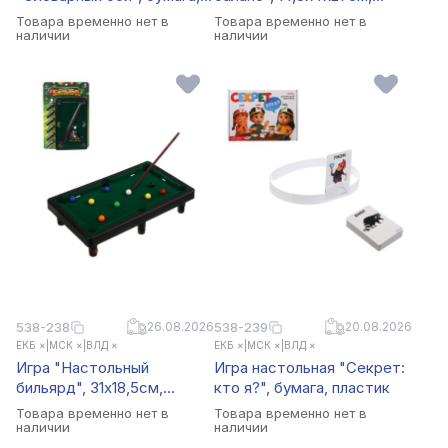
картон, пластик, металл
пластик
Товара временно нет в
Товара временно нет в
наличии
наличии
538-238
26.08.2026
538-239
20.08.2026
ЕКБ ×
|
МСК ×
|
ВЛД ×
ЕКБ ×
|
МСК ×
|
ВЛД ×
Игра "Настольный
Игра настольная "Секрет:
бильярд", 31х18,5см,
кто я?", бумага, пластик
пластик
Товара временно нет в
Товара временно нет в
наличии
наличии