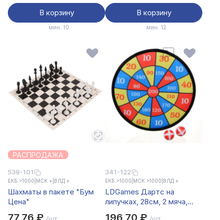
В корзину
В корзину
мин. 10
мин. 12
РАСПРОДАЖА
539-101
341-122
ЕКБ >1000
|
МСК ×
|
ВЛД ×
ЕКБ >1000
|
МСК >1000
|
ВЛД ×
Шахматы в пакете "Бум
LDGames Дартс на
Цена"
липучках, 28см, 2 мяча,
пластик, бумага, BL-603,
77,76 ₽
196,70 ₽
/шт.
/шт.