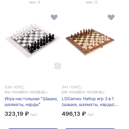
мин. 6
мин. 12
539-103
341-134
ЕКБ >1000
|
МСК >1000
|
ВЛД ×
ЕКБ >1000
|
МСК >1000
|
ВЛД ×
Игра настольная "Шашки,
LDGames Набор игр 3 в 1
шахматы, нарды"
(шашки, шахматы, нарды)
дерево, 29x29см, арт.2115
323,19 ₽
496,13 ₽
/шт.
/шт.