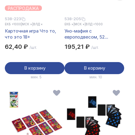
РАСПРОДАЖА
538-223
538-205
ЕКБ >1000
|
МСК ×
|
ВЛД ×
ЕКБ ×
|
МСК ×
|
ВЛД <1000
Карточная игра Что то,
Уно-мафия с
что это 18+
европодвесом, 52
карточки
62,40 ₽
195,21 ₽
/шт.
/шт.
В корзину
В корзину
мин. 5
мин. 10