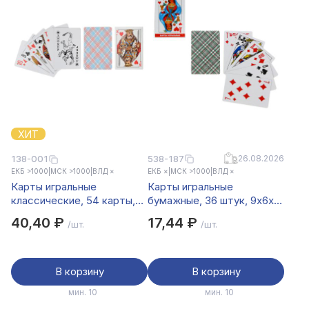
ХИТ
538-187
26.08.2026
138-001
ЕКБ >1000
|
МСК >1000
|
ВЛД ×
ЕКБ ×
|
МСК >1000
|
ВЛД ×
Карты игральные
Карты игральные
классические, 54 карты,
бумажные, 36 штук, 9x6x1
высший сорт, 57х88мм,
см
40,40 ₽
17,44 ₽
/шт.
/шт.
бумага
В корзину
В корзину
мин. 10
мин. 10