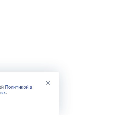
Политикой в
шей
ных
.