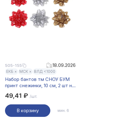
18.09.2026
505-155
ЕКБ ×
МСК ×
ВЛД <1000
Набор бантов тм СНОУ БУМ
принт снежинки, 10 см, 2 шт на
подложке, ПП, 3 диз.
49,41 ₽
/шт.
В корзину
мин. 6