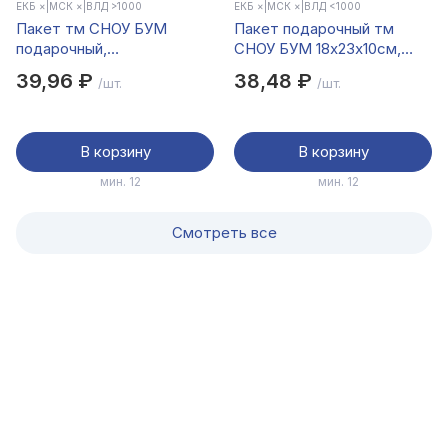
ЕКБ ×
|
МСК ×
|
ВЛД >1000
ЕКБ ×
|
МСК ×
|
ВЛД <1000
Пакет тм СНОУ БУМ
Пакет подарочный тм
подарочный,
СНОУ БУМ 18x23x10см,
12,5x36x8,5см, тиснение,
бумага, 4 дизайна, арт.4
39,96 ₽
38,48 ₽
/шт.
/шт.
бумага, 4 дизайна
В корзину
В корзину
мин. 12
мин. 12
Смотреть все