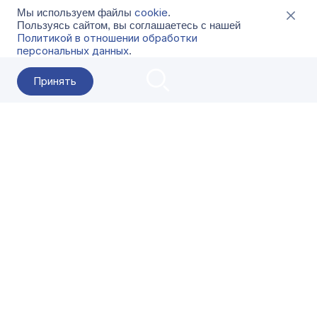
cookie
Мы используем файлы
.
Пользуясь сайтом, вы соглашаетесь с нашей
Политикой в отношении обработки
персональных данных
.
Принять
2026 Гала-Центр
О компании
Контакты
Поставщикам
Сервисы
Скачать
FAQ
Кат
Заказать звонок
8-800-500-18-42
Оформляйте заказы в приложении