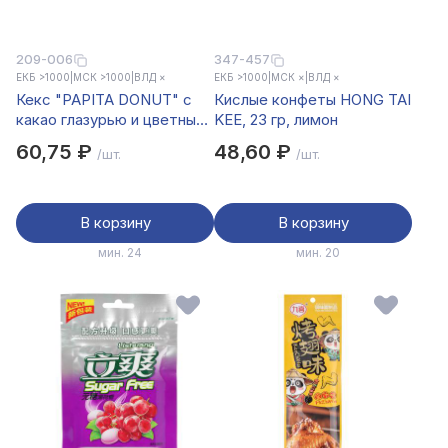
209-006
347-457
ЕКБ >1000
|
МСК >1000
|
ВЛД ×
ЕКБ >1000
|
МСК ×
|
ВЛД ×
Кекс "PAPITA DONUT" с
Кислые конфеты HONG TAI
какао глазурью и цветным
KEE, 23 гр, лимон
драже, начинка шоколад/
60,75 ₽
48,60 ₽
/шт.
/шт.
клубника 40гр
В корзину
В корзину
мин. 24
мин. 20