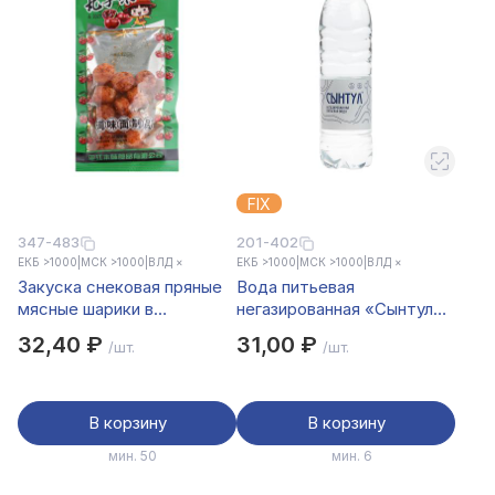
FIX
347-483
201-402
ЕКБ >1000
|
МСК >1000
|
ВЛД ×
ЕКБ >1000
|
МСК >1000
|
ВЛД ×
Закуска снековая пряные
Вода питьевая
мясные шарики в
негазированная «Сынтул»
вишневом соусе 24гр
1,5л
32,40 ₽
31,00 ₽
/шт.
/шт.
В корзину
В корзину
мин. 50
мин. 6