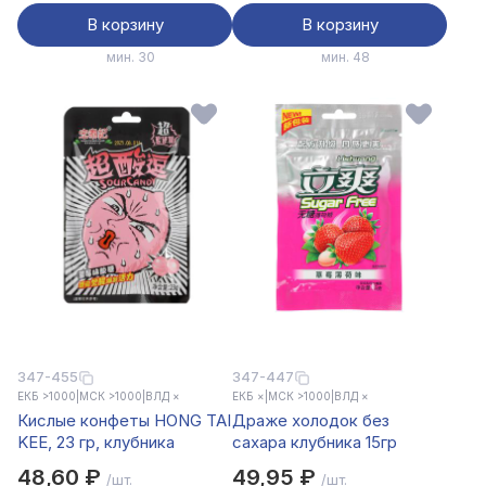
В корзину
В корзину
мин. 30
мин. 48
347-455
347-447
ЕКБ >1000
|
МСК >1000
|
ВЛД ×
ЕКБ ×
|
МСК >1000
|
ВЛД ×
Кислые конфеты HONG TAI
Драже холодок без
KEE, 23 гр, клубника
сахара клубника 15гр
48,60 ₽
49,95 ₽
/шт.
/шт.