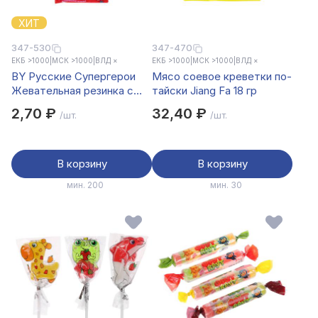
ХИТ
347-530
347-470
ЕКБ >1000
|
МСК >1000
|
ВЛД ×
ЕКБ >1000
|
МСК >1000
|
ВЛД ×
BY Русские Супергерои
Мясо соевое креветки по-
Жевательная резинка с
тайски Jiang Fa 18 гр
тату со вкусом клубникой/
2,70 ₽
32,40 ₽
/шт.
/шт.
арбуз/кола/ананас/банан
2,3 гр.
В корзину
В корзину
мин. 200
мин. 30