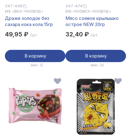
347-448
347-474
ЕКБ ×
|
МСК >1000
|
ВЛД ×
ЕКБ >1000
|
МСК >1000
|
ВЛД ×
Драже холодок без
Мясо соевое крылышко
сахара кока кола 15гр
острое NEW 20гр
49,95 ₽
32,40 ₽
/шт.
/шт.
В корзину
В корзину
мин. 12
мин. 30