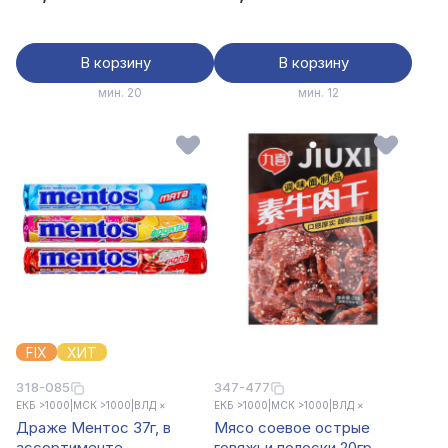
В корзину
В корзину
мин. 20
мин. 12
FIX
ХИТ
318-085
347-477
ЕКБ >1000
|
МСК >1000
|
ВЛД ×
ЕКБ >1000
|
МСК >1000
|
ВЛД ×
Драже Ментос 37г, в
Мясо соевое острые
ассортименте
говяжьи полоски 20гр