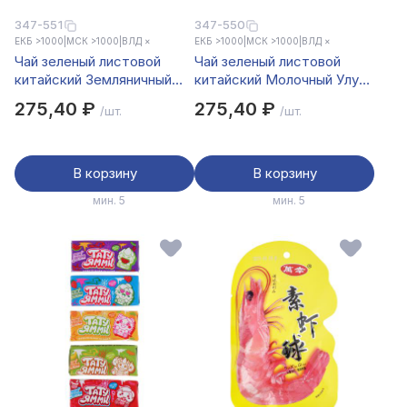
347-551
347-550
ЕКБ >1000
|
МСК >1000
|
ВЛД ×
ЕКБ >1000
|
МСК >1000
|
ВЛД ×
Чай зеленый листовой
Чай зеленый листовой
китайский Земляничный
китайский Молочный Улун
Улун LONG YANG 100 г.
LONG YANG, 100 г.
275,40 ₽
275,40 ₽
/шт.
/шт.
В корзину
В корзину
мин. 5
мин. 5