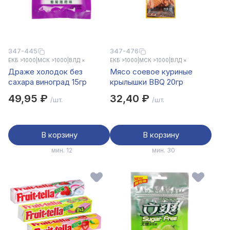
347-445
347-476
ЕКБ >1000
|
МСК >1000
|
ВЛД ×
ЕКБ >1000
|
МСК >1000
|
ВЛД ×
Драже холодок без
Мясо соевое куриные
сахара виноград 15гр
крылышки BBQ 20гр
49,95 ₽
32,40 ₽
/шт.
/шт.
В корзину
В корзину
мин. 12
мин. 30