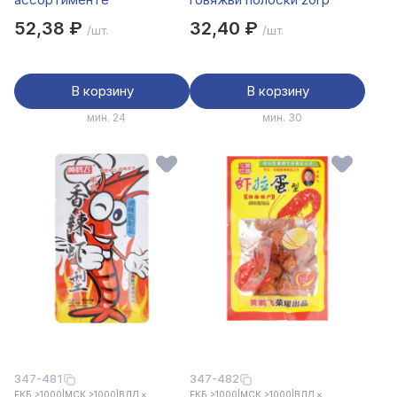
52,38 ₽
32,40 ₽
/шт.
/шт.
В корзину
В корзину
мин. 24
мин. 30
347-481
347-482
ЕКБ >1000
|
МСК >1000
|
ВЛД ×
ЕКБ >1000
|
МСК >1000
|
ВЛД ×