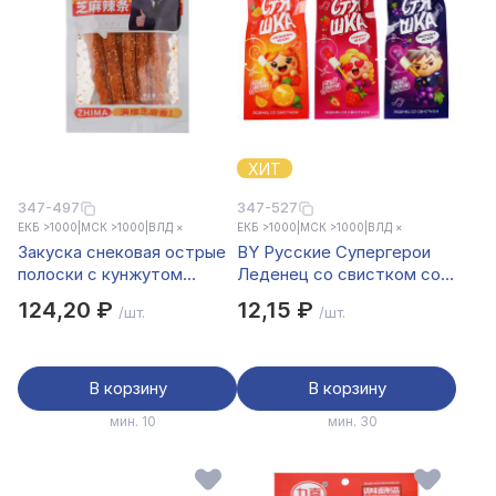
ХИТ
347-497
347-527
ЕКБ >1000
|
МСК >1000
|
ВЛД ×
ЕКБ >1000
|
МСК >1000
|
ВЛД ×
Закуска снековая острые
BY Русские Супергерои
полоски с кунжутом
Леденец со свистком со
ZHIMA 76гр
вкусом клубника/апельсин/
124,20 ₽
12,15 ₽
/шт.
/шт.
виноград 10 гр.
В корзину
В корзину
мин. 10
мин. 30