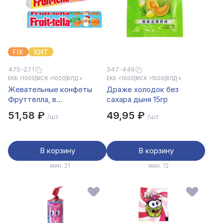
FIX
ХИТ
475-271
347-446
ЕКБ >1000
|
МСК >1000
|
ВЛД ×
ЕКБ <1000
|
МСК >1000
|
ВЛД ×
Жевательные конфеты
Драже холодок без
Фруттелла, в
сахара дыня 15гр
ассортименте 41г
51,58 ₽
49,95 ₽
/шт.
/шт.
В корзину
В корзину
мин. 21
мин. 12