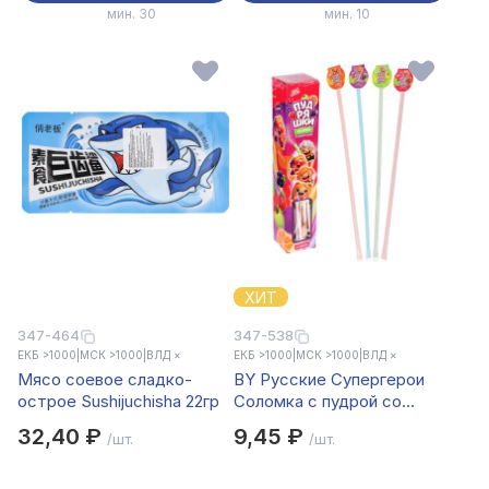
мин. 30
мин. 10
ХИТ
347-464
347-538
ЕКБ >1000
|
МСК >1000
|
ВЛД ×
ЕКБ >1000
|
МСК >1000
|
ВЛД ×
Мясо соевое сладко-
BY Русские Супергерои
острое Sushijuchisha 22гр
Соломка с пудрой со
вкусом клубника/яблоко/
32,40 ₽
9,45 ₽
/шт.
/шт.
апельсин/виноград 12 гр.