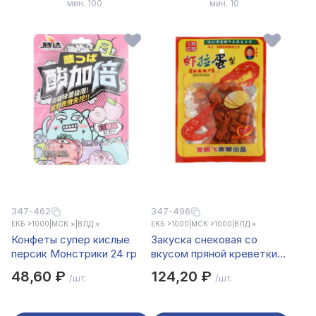
мин. 100
мин. 10
347-462
347-496
ЕКБ >1000
|
МСК ×
|
ВЛД ×
ЕКБ >1000
|
МСК >1000
|
ВЛД ×
Конфеты супер кислые
Закуска снековая со
персик Монстрики 24 гр
вкусом пряной креветки
72гр
48,60 ₽
124,20 ₽
/шт.
/шт.