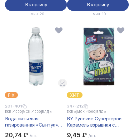
В корзину
В корзину
мин. 20
мин. 10
FIX
ХИТ
201-401
347-212
ЕКБ >1000
|
МСК >1000
|
ВЛД ×
ЕКБ ×
|
МСК >1000
|
ВЛД ×
Вода питьевая
BY Русские Супергерои
газированная «Сынтул»
Карамель взрывная с
0,5л
светящейся тату 1 гр.
20,74 ₽
9,45 ₽
/шт.
/шт.