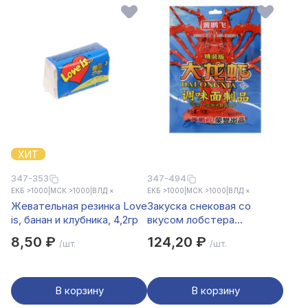
ХИТ
347-353
347-494
ЕКБ >1000
|
МСК >1000
|
ВЛД ×
ЕКБ >1000
|
МСК >1000
|
ВЛД ×
Жевательная резинка Love
Закуска снековая со
is, банан и клубника, 4,2гр
вкусом лобстера
DALONGXIA 72гр
8,50 ₽
124,20 ₽
/шт.
/шт.
В корзину
В корзину