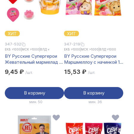
ХИТ
ХИТ
347-532
347-219
ЕКБ >1000
|
МСК >1000
|
ВЛД ×
ЕКБ >1000
|
МСК >1000
|
ВЛД >1000
BY Русские Супергерои
BY Русские Супергерои
Жевательный мармелад в
Маршмеллоу с начинкой 15
виде лапки со вкусом
гр.
9,45 ₽
15,53 ₽
/шт.
/шт.
манго 25 гр.
В корзину
В корзину
мин. 50
мин. 36