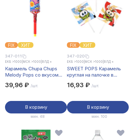
FIX
ХИТ
FIX
ХИТ
347-011
347-020
ЕКБ >1000
|
МСК >1000
|
ВЛД ×
ЕКБ >1000
|
МСК >1000
|
ВЛД ×
Карамель Chupa Chups
SWEET POPS Карамель
Melody Pops со вкусом
круглая на палочке в
клубники 15 г.
ассортименте, 10 г.
39,96 ₽
16,93 ₽
/шт.
/шт.
В корзину
В корзину
мин. 48
мин. 100