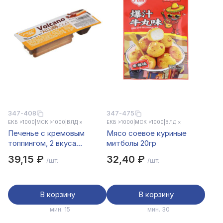
347-408
347-475
ЕКБ >1000
|
МСК >1000
|
ВЛД ×
ЕКБ >1000
|
МСК >1000
|
ВЛД ×
Печенье с кремовым
Мясо соевое куриные
топпингом, 2 вкуса
митболы 20гр
(клубника/шоколад) 32г.
39,15 ₽
32,40 ₽
/шт.
/шт.
В корзину
В корзину
мин. 15
мин. 30