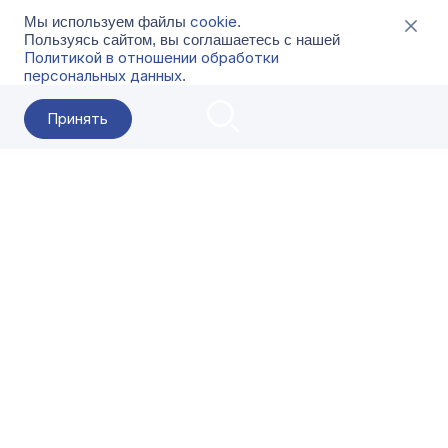
cookie
Мы используем файлы
.
Пользуясь сайтом, вы соглашаетесь с нашей
Политикой в отношении обработки
персональных данных
.
Принять
2026 Гала-Центр
О компании
Контакты
Поставщикам
Сервисы
Скачать
FAQ
Кат
Заказать звонок
8-800-500-18-42
Оформляйте заказы в приложении