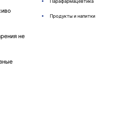
парафармацевтика
сиво
продукты и напитки
арения не
ивные