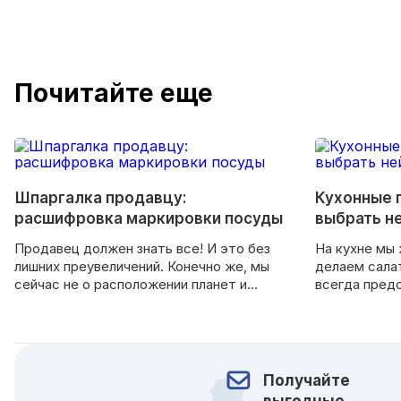
Почитайте еще
Шпаргалка продавцу:
Кухонные 
расшифровка маркировки посуды
выбрать н
Продавец должен знать все! И это без
На кухне мы 
лишних преувеличений. Конечно же, мы
делаем сала
сейчас не о расположении планет и
всегда пред
количестве штатов США. Профессионал
одних — это 
прекрасно разбирается в своей
других — ув
продукции и с легкостью отвечает на
времяпрепро
самые фантастические вопросы
заряжает поз
покупателей.
помогает заб
Получайте
чтобы и вам 
выгодные