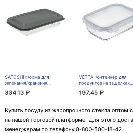
SATOSHI Форма для
VETTA Контейнер для
запекания/хранения
продуктов на защелках
жаропрочн. стекло, с
600мл, жаропрочное ст
334.13 ₽
197.45 ₽
крышкой из полипропил.
26,7х16,2х6см, 1л
Купить посуду из жаропрочного стекла оптом 
на нашей торговой платформе. Для этого доста
менеджерам по телефону 8-800-500-18-42.