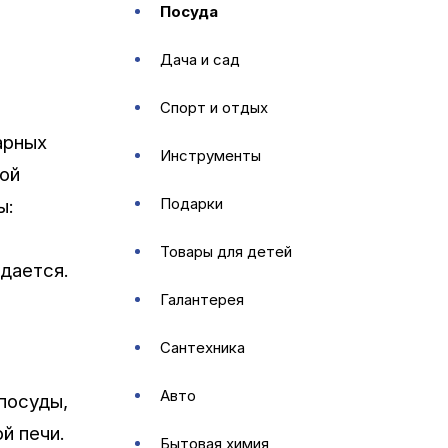
посуда
дача и сад
спорт и отдых
арных
инструменты
той
подарки
ы:
товары для детей
юдается.
галантерея
сантехника
авто
посуды,
й печи.
бытовая химия