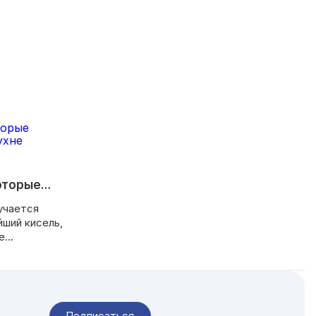
оторые
кухне
учается
йший кисель,
е
дело в
правильных
ые шеф-
се дело в
о идеально