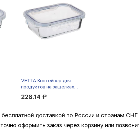
VETTA Контейнер для
продуктов на защелках
екло
1000мл, жаропрочное
228.14 ₽
стекло
с бесплатной доставкой по России и странам СН
точно оформить заказ через корзину или позвон