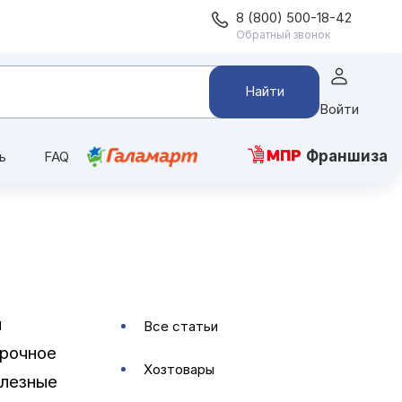
8 (800) 500-18-42
Обратный звонок
Найти
Войти
Франшиза
ь
FAQ
я
все статьи
прочное
хозтовары
олезные