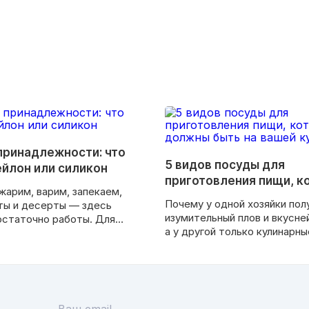
принадлежности: что
5 видов посуды для
ейлон или силикон
приготовления пищи, к
жарим, варим, запекаем,
должны быть на вашей 
Почему у одной хозяйки пол
ты и десерты — здесь
изумительный плов и вкусне
остаточно работы. Для
а у другой только кулинарны
рутинная обязанность, для
недоразумения? Может все 
лекательное
качестве продуктов или не
вождение, которое
рецептах? Профессиональн
итивной энергией и
повара открывают секрет: в
ыть о проблемах. Хотите,
посуде. Оказывается, то чт
было весело на кухне?