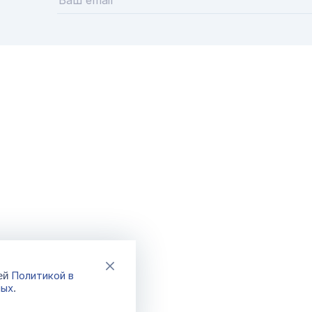
готовится в эмалированной
сваришь в алюминиевом соте
что хорошо тушится в чугун
остается сырым в кастрюле
нержавеющей стали. Какую
выбрать и что в ней можно 
об этом рассказываем в наш
Политикой в
шей
ных
.