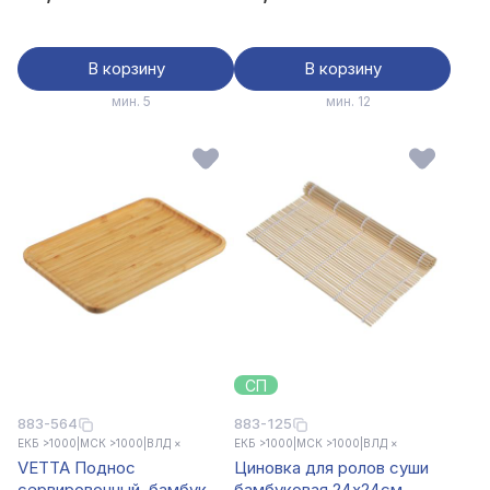
В корзину
В корзину
мин. 5
мин. 12
СП
883-564
883-125
ЕКБ >1000
|
МСК >1000
|
ВЛД ×
ЕКБ >1000
|
МСК >1000
|
ВЛД ×
VETTA Поднос
Циновка для ролов суши
сервировочный, бамбук,
бамбуковая 24x24см