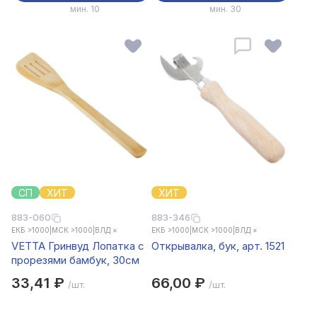
мин. 10
мин. 30
СП
ХИТ
ХИТ
883-060
883-346
ЕКБ >1000
|
МСК >1000
|
ВЛД ×
ЕКБ >1000
|
МСК >1000
|
ВЛД ×
VETTA Гринвуд Лопатка с
Открывалка, бук, арт. 1521
прорезями бамбук, 30см
33,41 ₽
66,00 ₽
/шт.
/шт.