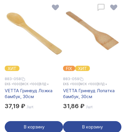
ХИТ
FIX
ХИТ
883-058
883-059
ЕКБ >1000
|
МСК >1000
|
ВЛД ×
ЕКБ >1000
|
МСК >1000
|
ВЛД ×
VETTA Гринвуд Ложка
VETTA Гринвуд Лопатка
бамбук, 30см
бамбук, 30см
37,19 ₽
31,86 ₽
/шт.
/шт.
В корзину
В корзину