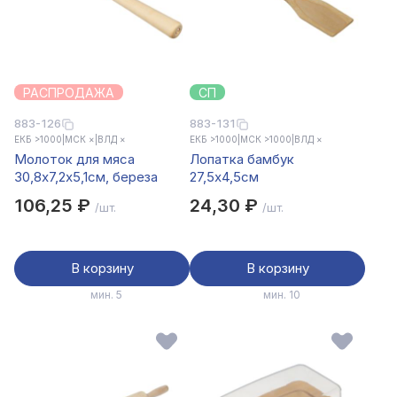
РАСПРОДАЖА
СП
883-126
883-131
ЕКБ >1000
|
МСК ×
|
ВЛД ×
ЕКБ >1000
|
МСК >1000
|
ВЛД ×
Молоток для мяса
Лопатка бамбук
30,8х7,2х5,1см, береза
27,5x4,5см
106,25 ₽
24,30 ₽
/шт.
/шт.
В корзину
В корзину
мин. 5
мин. 10