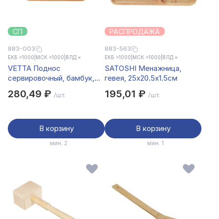
СП
РАСПРОДАЖА
883-003
883-563
ЕКБ >1000
|
МСК >1000
|
ВЛД ×
ЕКБ >1000
|
МСК >1000
|
ВЛД ×
VETTA Поднос
SATOSHI Менажница,
сервировочный, бамбук,
гевея, 25х20.5х1.5см
26,2х17,4х1,5см
280,49 ₽
195,01 ₽
/шт.
/шт.
В корзину
В корзину
мин. 2
мин. 1