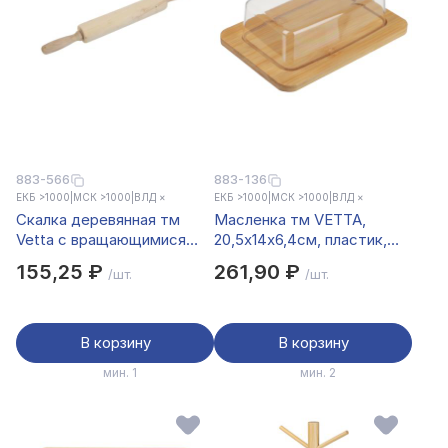
883-566
883-136
ЕКБ >1000
|
МСК >1000
|
ВЛД ×
ЕКБ >1000
|
МСК >1000
|
ВЛД ×
Скалка деревянная тм
Масленка тм VETTA,
Vetta c вращающимися
20,5x14x6,4см, пластик,
ручками, 42*5см
бамбук
155,25 ₽
261,90 ₽
/шт.
/шт.
В корзину
В корзину
мин. 1
мин. 2