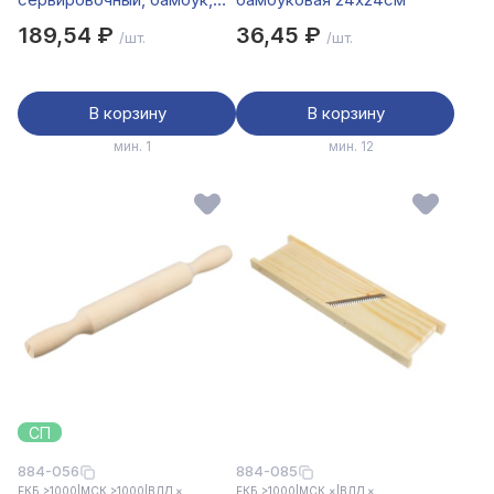
22x15x1.5см
189,54 ₽
36,45 ₽
/шт.
/шт.
В корзину
В корзину
мин. 1
мин. 12
СП
884-056
884-085
ЕКБ >1000
|
МСК >1000
|
ВЛД ×
ЕКБ >1000
|
МСК ×
|
ВЛД ×