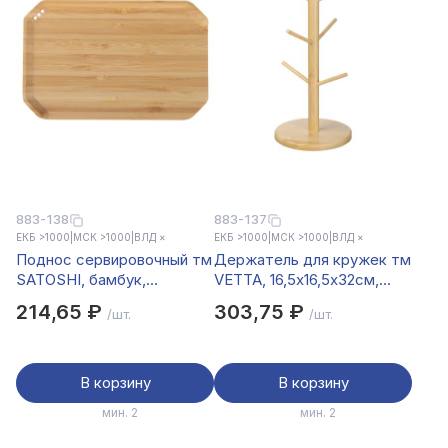
883-138
883-137
ЕКБ >1000
|
МСК >1000
|
ВЛД ×
ЕКБ >1000
|
МСК >1000
|
ВЛД ×
Поднос сервировочный тм
Держатель для кружек тм
SATOSHI, бамбук,
VETTA, 16,5x16,5x32см,
22,5x14,5x1,7 см
бамбук
214,65 ₽
303,75 ₽
/шт.
/шт.
В корзину
В корзину
мин. 2
мин. 2