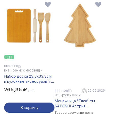
СП
883-111
ЕКБ >1000
|
МСК >1000
|
ВЛД ×
Набор доска 23.3x33.3см
и кухонные аксессуары тм
VETTA, бамбук
265,35 ₽
/шт.
883-128
06.09.2026
ЕКБ ×
|
МСК ×
|
ВЛД ×
Менажница "Елка" тм
SATOSHI Астрия
В корзину
20,6х15х1,2см, бамбук
Товара временно нет в