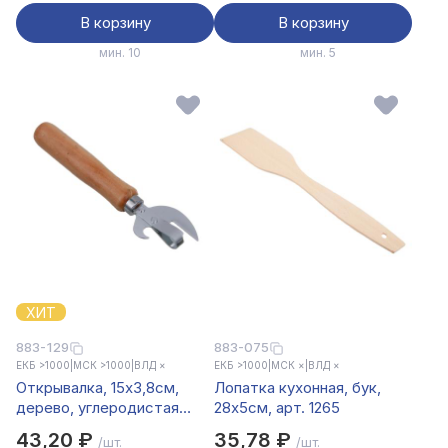
В корзину
В корзину
мин. 10
мин. 5
ХИТ
883-129
883-075
ЕКБ >1000
|
МСК >1000
|
ВЛД ×
ЕКБ >1000
|
МСК ×
|
ВЛД ×
Открывалка, 15x3,8см,
Лопатка кухонная, бук,
дерево, углеродистая
28x5cм, арт. 1265
сталь
43,20 ₽
35,78 ₽
/шт.
/шт.