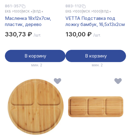
861-357
883-112
ЕКБ >1000
|
МСК ×
|
ВЛД ×
ЕКБ >1000
|
МСК >1000
|
ВЛД ×
Масленка 18х12х7см,
VETTA Подставка под
пластик, дерево
ложку бамбук, 16,5x13x2см
330,73 ₽
130,00 ₽
/шт.
/шт.
В корзину
В корзину
мин. 2
мин. 2