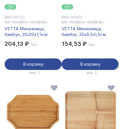
СП
СП
883-001
883-004
ЕКБ >1000
|
МСК >1000
|
ВЛД ×
ЕКБ >1000
|
МСК >1000
|
ВЛД ×
VETTA Менажница,
VETTA Менажница,
бамбук, 20x20x1,5см
бамбук, 25x9,5x1,5см
204,13 ₽
154,53 ₽
/шт.
/шт.
В корзину
В корзину
мин. 2
мин. 2