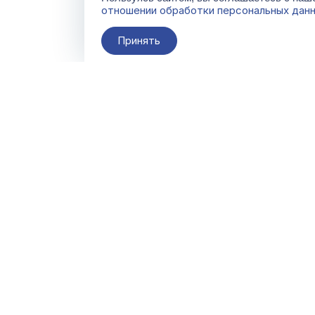
отношении обработки персональных дан
Принять
О компании
Контакты
Поставщикам
По всем вопросам
info@galacentre.ru
Сервисы
Последнее
Скачать
обновление
07.08.2026 04:20:17
FAQ
(время московское)