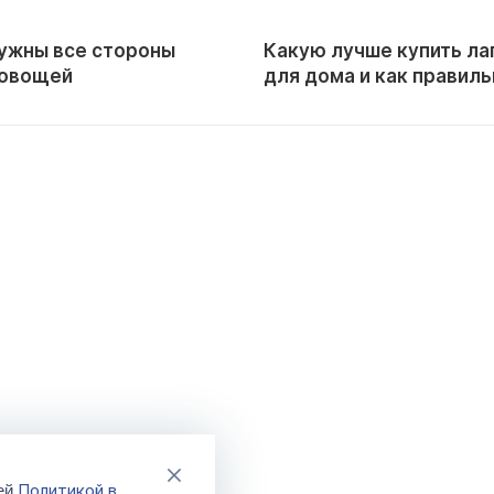
нужны все стороны
Какую лучше купить л
 овощей
для дома и как правиль
пользоваться
Политикой в
шей