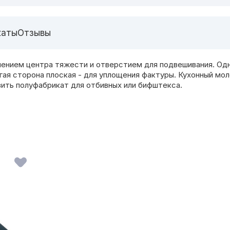
каты
Отзывы
ением центра тяжести и отверстием для подвешивания. Одн
угая сторона плоская - для уплощения фактуры. Кухонный мо
овить полуфабрикат для отбивных или бифштекса.