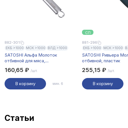
СП
882-301
881-296
ЕКБ >1000
МСК >1000
ВЛД >1000
ЕКБ >1000
МСК >1000
В
SATOSHI Альфа Молоток
SATOSHI Ривьера Мо
отбивной для мяса,
отбивной, пластик
прорезиненный
160,65 ₽
255,15 ₽
/шт.
/шт.
В корзину
В корзину
мин. 6
Cтатьи