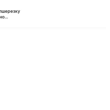
апшерезку
но