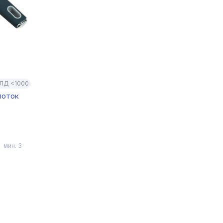
ЛД <1000
лоток
мин. 3